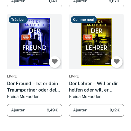
(SUMA)
Ajouter
11,14 €
Ajouter
9,67 €
Très bon
Comme neuf
LIVRE
LIVRE
Der Freund – Ist er dein
Der Lehrer – Will er dir
Traumpartner oder dein
helfen oder will er
Killer?: Thriller - Der
deinen Tod?: Thriller -
Freida McFadden
Freida McFadden
SPIEGEL-Nr.1-Bestseller.
Von der Autorin des
Von der Autorin des
Weltbestsellers »Wenn
Ajouter
9,49 €
Ajouter
9,12 €
Weltbestsel
sie wüsste«.