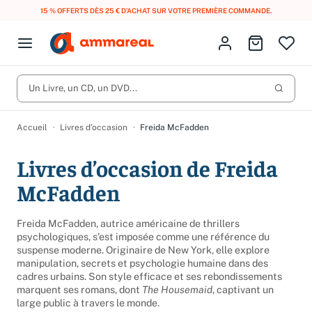
15 % OFFERTS DÈS 25 € D’ACHAT SUR VOTRE PREMIÈRE COMMANDE.
Fermer le menu
Identifiez-vous
Aller au p
Open menu
Livres d’occasion
Lancer 
Un Livre, un CD, un DVD...
CD d'occasion
Produits
Catégories
DVD d'occasion
Accueil
Livres d’occasion
Freida McFadden
Vinyles d'occasion
Livres d’occasion de Freida
Partitions
McFadden
Culture à 1 €
Vous n'avez pas trouvé l'article que vous cherchiez ?
Freida McFadden, autrice américaine de thrillers
Activez les notifications dans votre compte pour être alerté dès
Meilleures ventes
psychologiques, s’est imposée comme une référence du
qu'il est en stock.
suspense moderne. Originaire de New York, elle explore
Nos engagements
manipulation, secrets et psychologie humaine dans des
Créer une alerte
cadres urbains. Son style efficace et ses rebondissements
marquent ses romans, dont
The Housemaid
, captivant un
large public à travers le monde.