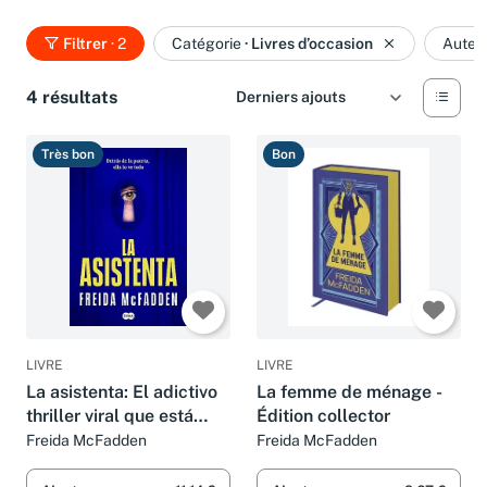
Filtrer
· 2
Catégorie
·
Livres d’occasion
Auteu
4 résultats
Très bon
Bon
LIVRE
LIVRE
La asistenta: El adictivo
La femme de ménage -
thriller viral que está
Édition collector
arrasando
Freida McFadden
Freida McFadden
internacionalmente: 1