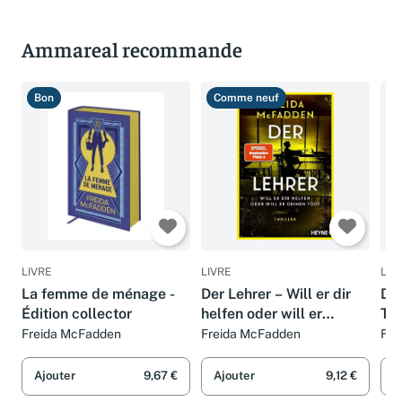
Ammareal recommande
Bon
Comme neuf
T
LIVRE
LIVRE
LIV
La femme de ménage -
Der Lehrer – Will er dir
Der
Édition collector
helfen oder will er
Tr
deinen Tod?: Thriller -
Kil
Freida McFadden
Freida McFadden
Fre
Von der Autorin des
SPI
Weltbestsellers »Wenn
Von
Ajouter
9,67 €
Ajouter
9,12 €
A
sie wüsste«.
Wel