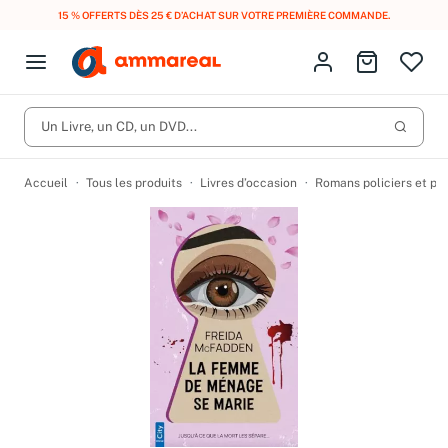
15 % OFFERTS DÈS 25 € D’ACHAT SUR VOTRE PREMIÈRE COMMANDE.
Fermer le menu
Identifiez-vous
Aller au p
Open menu
Livres d’occasion
Lancer 
Un Livre, un CD, un DVD...
CD d'occasion
Produits
Catégories
DVD d'occasion
Accueil
Tous les produits
Livres d’occasion
Romans policiers et po
Vinyles d'occasion
Partitions
Culture à 1 €
Vous n'avez pas trouvé l'article que vous cherchiez ?
Activez les notifications dans votre compte pour être alerté dès
Meilleures ventes
qu'il est en stock.
Nos engagements
Créer une alerte