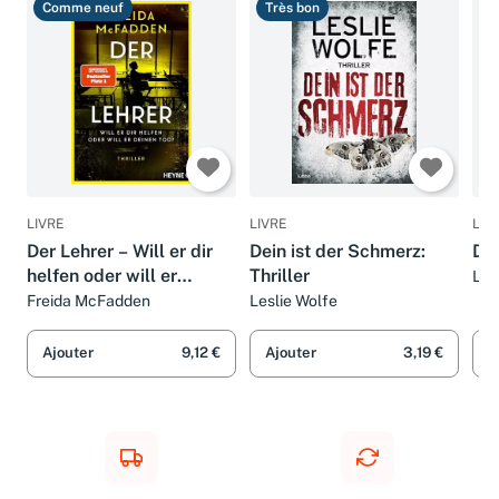
Comme neuf
Très bon
B
LIVRE
LIVRE
LIV
Der Lehrer – Will er dir
Dein ist der Schmerz:
Dei
helfen oder will er
Thriller
Lau
deinen Tod?: Thriller -
Freida McFadden
Leslie Wolfe
Von der Autorin des
Weltbestsellers »Wenn
Ajouter
9,12 €
Ajouter
3,19 €
A
sie wüsste«.