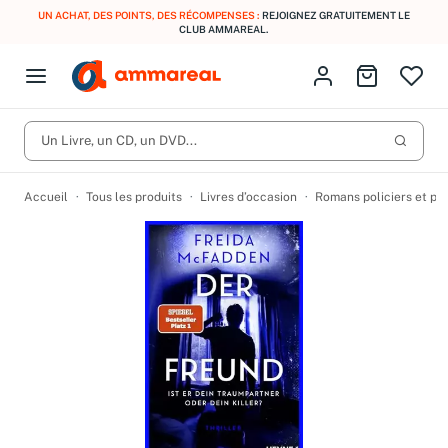
UN ACHAT, DES POINTS, DES RÉCOMPENSES :
REJOIGNEZ GRATUITEMENT LE
CLUB AMMAREAL.
Fermer le menu
Identifiez-vous
Aller au p
Open menu
Livres d’occasion
Lancer 
CD d'occasion
Un Livre, un CD, un DVD...
Produits
Catégories
DVD d'occasion
Accueil
Tous les produits
Livres d’occasion
Romans policiers et po
Vinyles d'occasion
Partitions
Culture à 1 €
Vous n'avez pas trouvé l'article que vous cherchiez ?
Activez les notifications dans votre compte pour être alerté dès
Meilleures ventes
qu'il est en stock.
Nos engagements
Créer une alerte