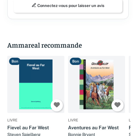
Connectez-vous pour laisser un avis
Ammareal recommande
Bon
Bon
T
LIVRE
LIVRE
LIV
Fievel au Far West
Aventures au Far West
Fie
Steven Spielberg
Bonnie Bryant
Ste