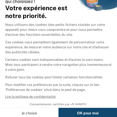
International
🇪🇸
Espagne
🇩🇪
Allemagne
🇮🇹
Italie
Donner vos livres
Ammareal © 2026
Afficher tous les résultats