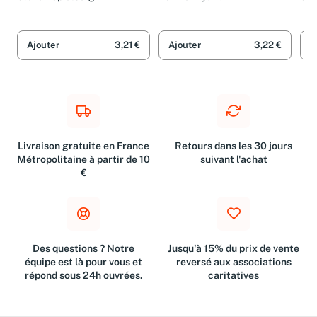
Ajouter
3,21 €
Ajouter
3,22 €
A
Livraison gratuite en France
Retours dans les 30 jours
Métropolitaine à partir de 10
suivant l'achat
€
Des questions ? Notre
Jusqu'à 15% du prix de vente
équipe est là pour vous et
reversé aux associations
répond sous 24h ouvrées.
caritatives