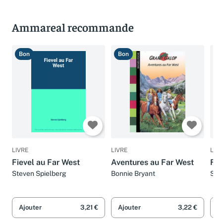
Ammareal recommande
Bon
Bon
T
LIVRE
LIVRE
LIV
Fievel au Far West
Aventures au Far West
Fie
Steven Spielberg
Bonnie Bryant
Ste
Ajouter
3,21 €
Ajouter
3,22 €
A