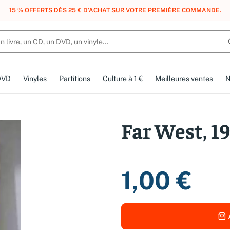
, DES POINTS, DES RÉCOMPENSES :
REJOIGNEZ GRATUITEMENT LE CLUB 
DVD
Vinyles
Partitions
Culture à 1 €
Meilleures ventes
N
Far West, 1
1,00 €