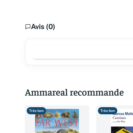
Avis (0)
Ammareal recommande
Très bon
Très bon