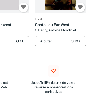
LIVRE
ar west
Contes du Far-West
O Henry, Antoine Blondin et
Daniel Boussac
6,17 €
Ajouter
3,19 €
e est
Jusqu'à 15% du prix de vente
s 24h
reversé aux associations
caritatives