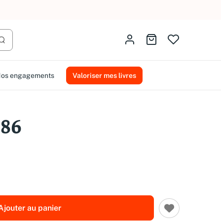
AMMAREAL.
Identifiez-vous
Aller au panier
Lancer la recherche
os engagements
Valoriser mes livres
986
Ajouter au panier