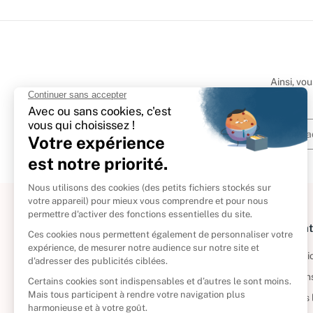
Ainsi, vo
À propos
Informat
Politique de retour
Informatio
Reprendre vos livres
Condition
Qui sommes-nous ?
Mentions 