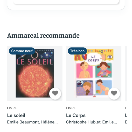
Connectez-vous pour laisser un avis
Ammareal recommande
Comme neuf
Très bon
B
LIVRE
LIVRE
LIV
Le soleil
Le Corps
Le 
Emilie Beaumont, Hélène
Christophe Hublet, Emilie
Emi
Grimault et Jacques Dayan
Beaumont et Catherine
Boc