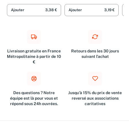
Ferrier
Jea
Col
Ajouter
3,38 €
Ajouter
3,19 €
A
Livraison gratuite en France
Retours dans les 30 jours
Métropolitaine à partir de 10
suivant l'achat
€
Des questions ? Notre
Jusqu'à 15% du prix de vente
équipe est là pour vous et
reversé aux associations
répond sous 24h ouvrées.
caritatives