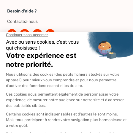
Gérer vos cookies
Besoin d'aide ?
Contactez-nous
International
🇪🇸
Espagne
🇩🇪
Allemagne
🇮🇹
Italie
Donner vos livres