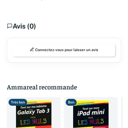
Questions fréquentes
Avis (0)
Connectez-vous pour laisser un avis
Ammareal recommande
Très bon
Bon
B