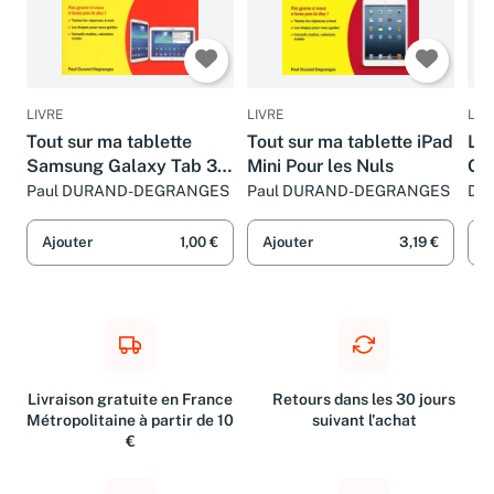
LIVRE
LIVRE
LIV
Tout sur ma tablette
Tout sur ma tablette iPad
Le
Samsung Galaxy Tab 3
Mini Pour les Nuls
Gal
pour les Nuls
Paul DURAND-DEGRANGES
Paul DURAND-DEGRANGES
Da
Ajouter
1,00 €
Ajouter
3,19 €
A
Livraison gratuite en France
Retours dans les 30 jours
Métropolitaine à partir de 10
suivant l'achat
€