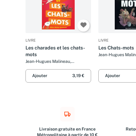
LIVRE
LIVRE
Les charades et les chats-
Les Chats-mots
mots
Jean-Hugues Malin
Dominique Maes
Jean-Hugues Malineau,
Véronique Deiss et Dominique
Maes
Ajouter
3,19 €
Ajouter
Livraison gratuite en France
Retou
Métropolitaine à partir de 10 €