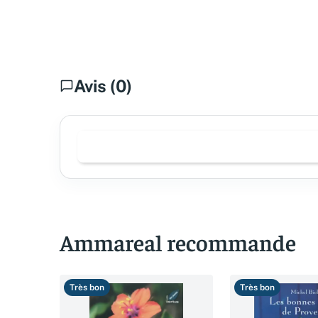
Avis (0)
Ammareal recommande
Très bon
Très bon