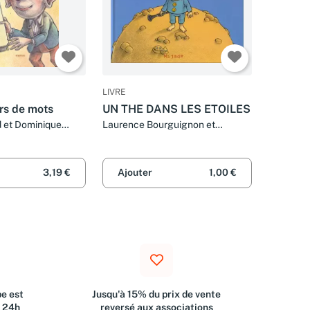
LIVRE
rs de mots
UN THE DANS LES ETOILES
d et Dominique
Laurence Bourguignon et
Dominique Maes
3,19 €
Ajouter
1,00 €
e est
Jusqu'à 15% du prix de vente
s 24h
reversé aux associations