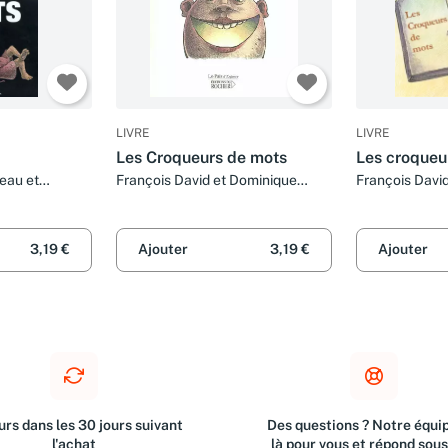
LIVRE
LIVRE
Les Croqueurs de mots
Les croqueu
eau et
François David et Dominique
François Davi
Maes
Maes
3,19 €
Ajouter
3,19 €
Ajouter
rs dans les 30 jours suivant
Des questions ? Notre équip
l'achat
là pour vous et répond sou