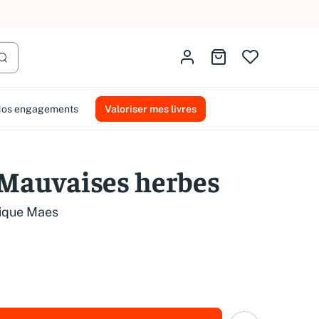
AMMAREAL.
Identifiez-vous
Aller au panier
Lancer la recherche
os engagements
Valoriser mes livres
 Mauvaises herbes
ique Maes