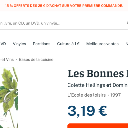
, DES POINTS, DES RÉCOMPENSES :
REJOIGNEZ GRATUITEMENT LE CLUB 
DVD
Vinyles
Partitions
Culture à 1 €
Meilleures ventes
N
 et Vins
Bases de la cuisine
Les Bonnes
Colette Hellings
et
Domin
L'Ecole des loisirs
1997
3,19 €