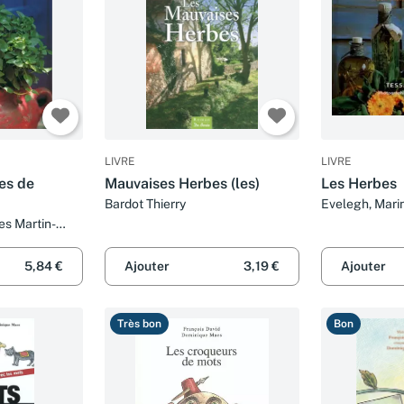
LIVRE
LIVRE
es de
Mauvaises Herbes (les)
Les Herbes
Bardot Thierry
Evelegh, Marin
es Martin-
5,84 €
Ajouter
3,19 €
Ajouter
Très bon
Bon