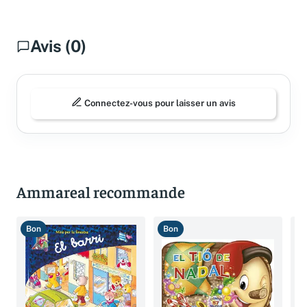
Avis (0)
Connectez-vous pour laisser un avis
Ammareal recommande
Bon
Bon
T