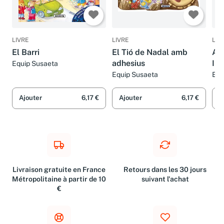
LIVRE
LIVRE
LIV
El Barri
El Tió de Nadal amb
A 
adhesius
Ima
Equip Susaeta
Equip Susaeta
Equ
Ajouter
6,17 €
Ajouter
6,17 €
A
Livraison gratuite en France
Retours dans les 30 jours
Métropolitaine à partir de 10
suivant l'achat
€