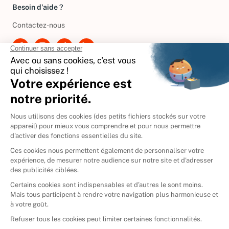
Besoin d'aide ?
Contactez-nous
International
🇪🇸
Espagne
🇩🇪
Allemagne
🇮🇹
Italie
Donner vos livres