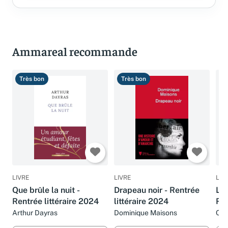
Ammareal recommande
Très bon
Très bon
B
LIVRE
LIVRE
LIV
Que brûle la nuit -
Drapeau noir - Rentrée
La 
Rentrée littéraire 2024
littéraire 2024
Ren
Arthur Dayras
Dominique Maisons
Cam