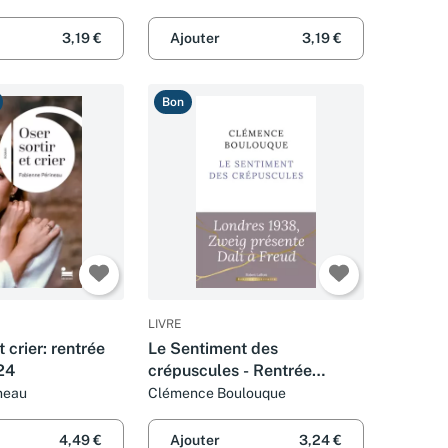
3,19 €
Ajouter
3,19 €
Bon
LIVRE
t crier: rentrée
Le Sentiment des
024
crépuscules - Rentrée
littéraire 2024
neau
Clémence Boulouque
4,49 €
Ajouter
3,24 €