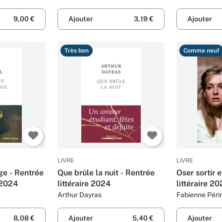
9,00 €
Ajouter
3,19 €
Ajouter
Très bon
Comme neuf
LIVRE
LIVRE
age - Rentrée
Que brûle la nuit - Rentrée
Oser sortir e
r 2024
littéraire 2024
littéraire 2
Arthur Dayras
Fabienne Péri
8,08 €
Ajouter
5,40 €
Ajouter