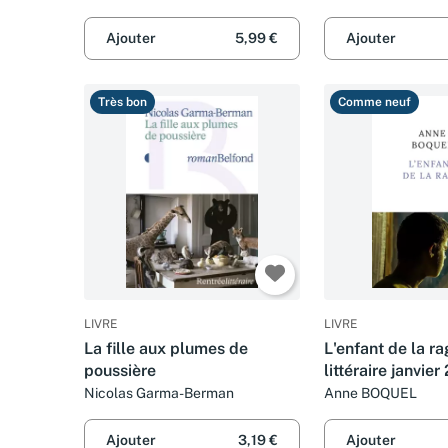
Ajouter
5,99 €
Ajouter
Très bon
Comme neuf
LIVRE
LIVRE
La fille aux plumes de
L'enfant de la r
poussière
littéraire janvie
Nicolas Garma-Berman
Anne BOQUEL
Ajouter
3,19 €
Ajouter