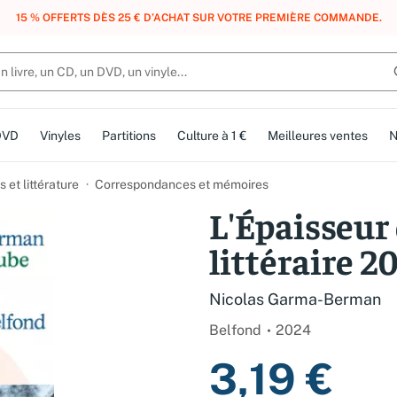
, DES POINTS, DES RÉCOMPENSES :
REJOIGNEZ GRATUITEMENT LE CLUB 
DVD
Vinyles
Partitions
Culture à 1 €
Meilleures ventes
N
et littérature
Correspondances et mémoires
L'Épaisseur 
littéraire 2
Nicolas Garma-Berman
Belfond
2024
3,19 €