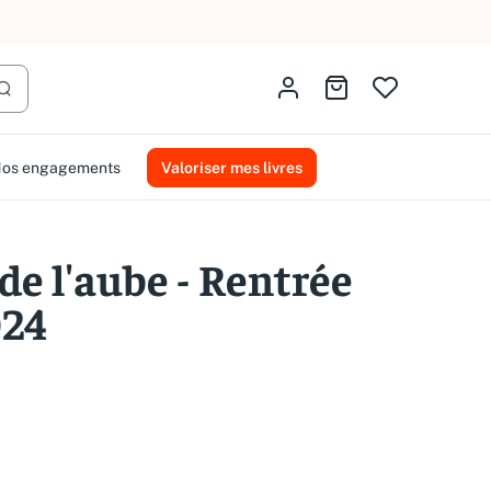
AMMAREAL.
Identifiez-vous
Aller au panier
Lancer la recherche
os engagements
Valoriser mes livres
de l'aube - Rentrée
024