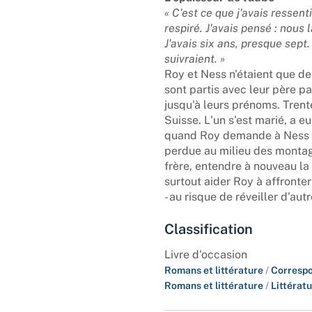
« C'est ce que j'avais ressenti
respiré. J'avais pensé : nous
J'avais six ans, presque sept
suivraient. »
Roy et Ness n'étaient que des
sont partis avec leur père par
jusqu'à leurs prénoms. Trente
Suisse. L'un s'est marié, a eu 
quand Roy demande à Ness d
perdue au milieu des montagn
frère, entendre à nouveau la v
surtout aider Roy à affronte
- au risque de réveiller d'aut
Classification
Livre d'occasion
Romans et littérature
/
Corresp
Romans et littérature
/
Littérat