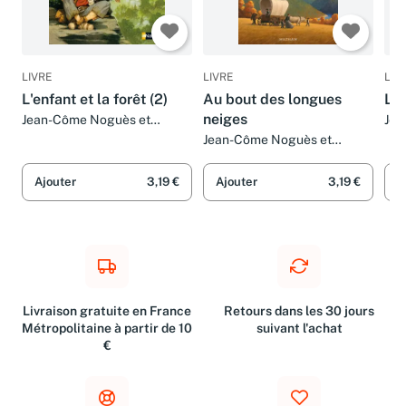
LIVRE
LIVRE
LIV
L'enfant et la forêt (2)
Au bout des longues
Le 
neiges
Jean-Côme Noguès et
Jea
Vincent Dutrait
Jean-Côme Noguès et
François Roca
Ajouter
3,19 €
Ajouter
3,19 €
A
Livraison gratuite en France
Retours dans les 30 jours
Métropolitaine à partir de 10
suivant l'achat
€