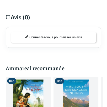
Avis (0)
Connectez-vous pour laisser un avis
Ammareal recommande
Bon
Bon
T