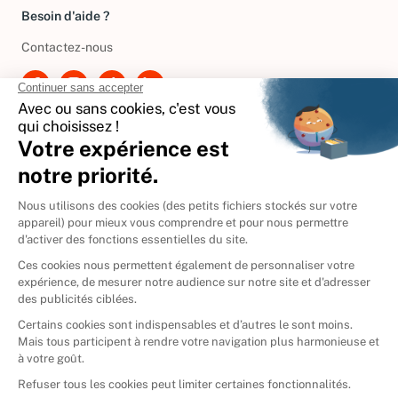
Besoin d'aide ?
Contactez-nous
International
🇪🇸
Espagne
🇩🇪
Allemagne
🇮🇹
Italie
Donner vos livres