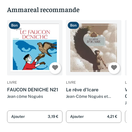
Ammareal recommande
Bon
Bon
B
LIVRE
LIVRE
LIV
FAUCON DENICHE N21
Le rêve d'Icare
Wil
Gu
Jean côme Noguès
Jean-Côme Noguès et
Hippolyte
Jea
Ajouter
3,19 €
Ajouter
4,21 €
A