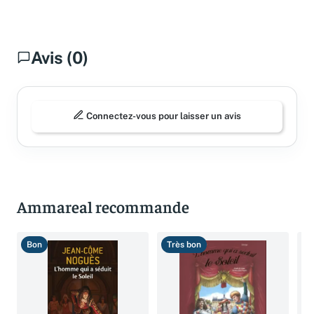
Avis (0)
Connectez-vous pour laisser un avis
Ammareal recommande
Bon
Très bon
B