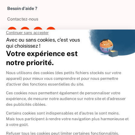
Besoin d'aide ?
Contactez-nous
International
🇪🇸
Espagne
🇩🇪
Allemagne
🇮🇹
Italie
Donner vos livres