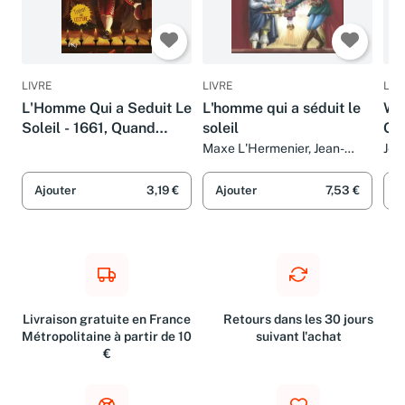
LIVRE
LIVRE
LIV
L'Homme Qui a Seduit Le
L'homme qui a séduit le
Wil
Soleil - 1661, Quand
soleil
Gu
Moliere Sort De L'Ombre
Maxe L'Hermenier, Jean-
Jea
Côme Noguès, Parada et Eric
Liberge
Ajouter
3,19 €
Ajouter
7,53 €
A
Livraison gratuite en France
Retours dans les 30 jours
Métropolitaine à partir de 10
suivant l'achat
€