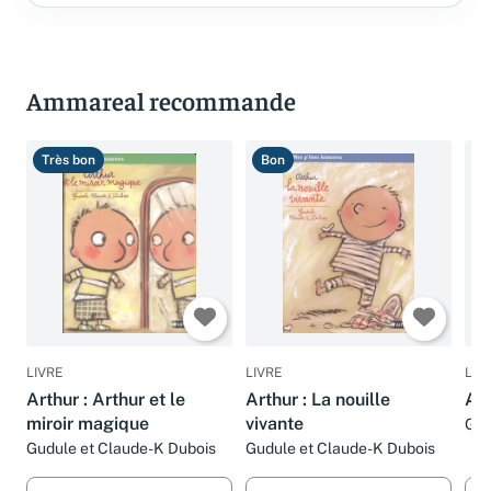
Ammareal recommande
Très bon
Bon
B
LIVRE
LIVRE
LIV
Arthur : Arthur et le
Arthur : La nouille
Art
miroir magique
vivante
Gud
Gudule et Claude-K Dubois
Gudule et Claude-K Dubois