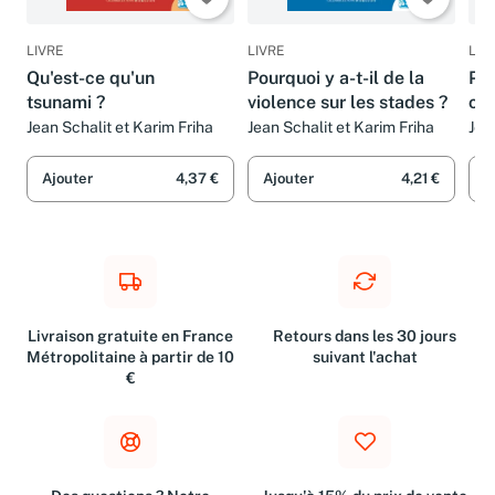
LIVRE
LIVRE
LIV
Qu'est-ce qu'un
Pourquoi y a-t-il de la
Pou
tsunami ?
violence sur les stades ?
cla
Jean Schalit et Karim Friha
Jean Schalit et Karim Friha
Jea
Ajouter
4,37 €
Ajouter
4,21 €
A
Livraison gratuite en France
Retours dans les 30 jours
Métropolitaine à partir de 10
suivant l'achat
€