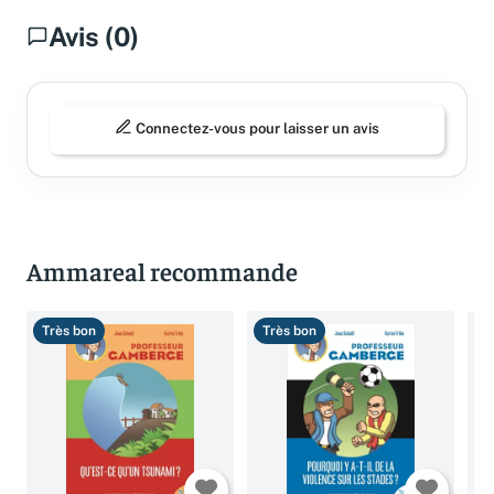
Avis (0)
Connectez-vous pour laisser un avis
Ammareal recommande
Très bon
Très bon
B