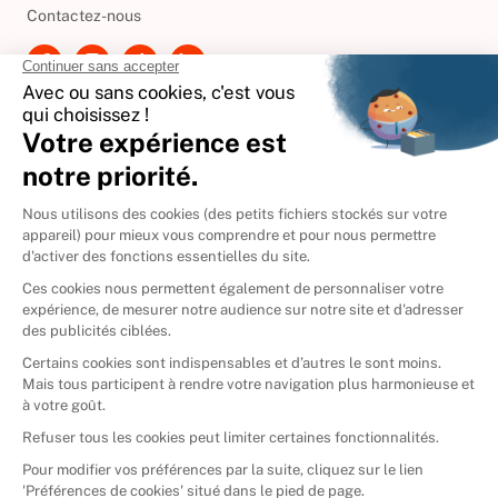
Contactez-nous
International
🇪🇸
Espagne
🇩🇪
Allemagne
🇮🇹
Italie
Donner vos livres