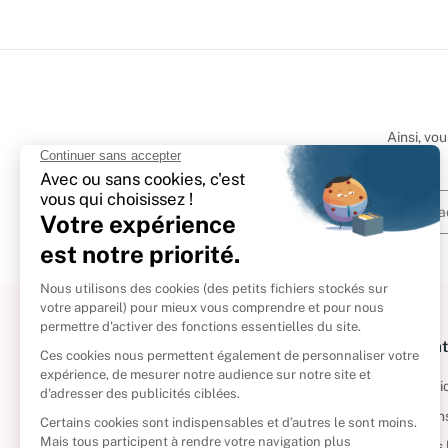
Ainsi, vo
À propos
Informat
Politique de retour
Informatio
Reprendre vos livres
Condition
Qui sommes-nous ?
Mentions 