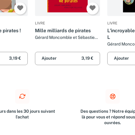
LIVRE
LIVRE
e pirates !
Mille milliards de pirates
L'incroyabl
L
Gérard Moncomble et Sébastien
Telleschi
Gérard Monc
3,19 €
Ajouter
3,19 €
Ajouter
rs dans les 30 jours suivant
Des questions ? Notre équip
l'achat
là pour vous et répond sou
ouvrées.