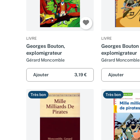
LIVRE
LIVRE
Georges Bouton,
Georges Bouton
explomigrateur
explomigrateur
Gérard Moncomble
Gérard Moncomble 
Telleschi
Ajouter
3,19 €
Ajouter
Très bon
Très bon