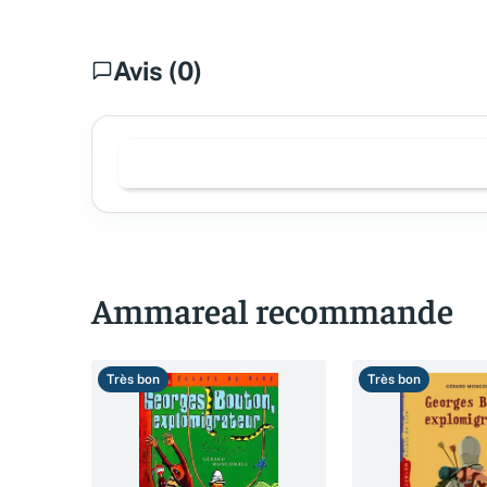
Avis (0)
Ammareal recommande
Très bon
Très bon