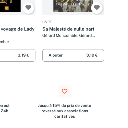
LIVRE
e voyage de Lady
Sa Majesté de nulle part
Gérard Moncomble, Gérard
Moncomble, Andréï Arinouchkine
omble
et Andréï Arinouchkine
3,19 €
Ajouter
3,19 €
e est
Jusqu'à 15% du prix de vente
s 24h
reversé aux associations
caritatives