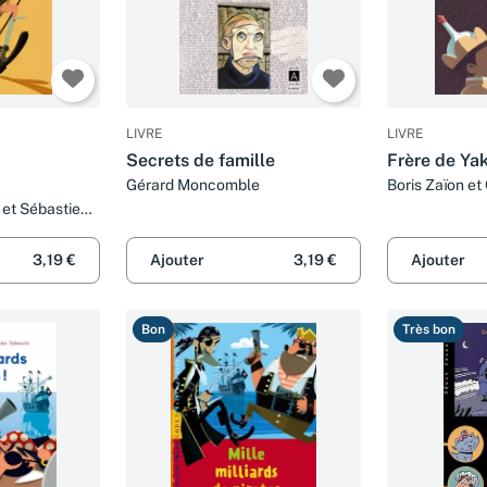
LIVRE
LIVRE
Secrets de famille
Frère de Ya
Gérard Moncomble
Boris Zaïon e
et Sébastien
3,19 €
Ajouter
3,19 €
Ajouter
Bon
Très bon