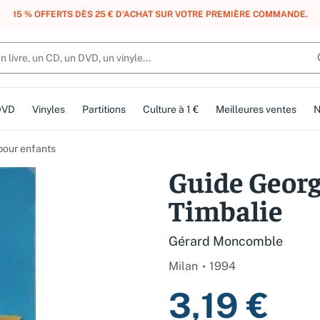
, DES POINTS, DES RÉCOMPENSES :
REJOIGNEZ GRATUITEMENT LE CLUB 
DVD
Vinyles
Partitions
Culture à 1 €
Meilleures ventes
N
 pour enfants
Guide Georg
Timbalie
Gérard Moncomble
Milan
1994
3,19 €