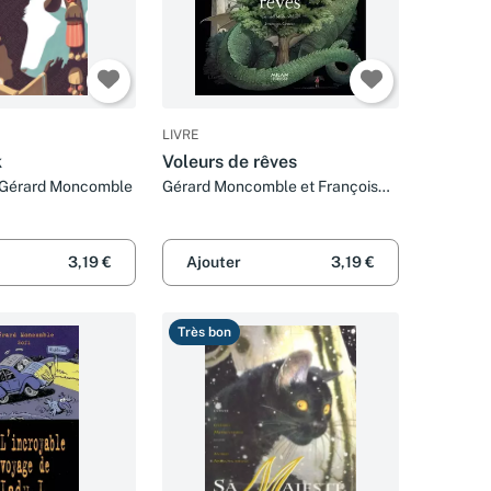
LIVRE
k
Voleurs de rêves
t Gérard Moncomble
Gérard Moncomble et François
Crozat
3,19 €
Ajouter
3,19 €
Très bon