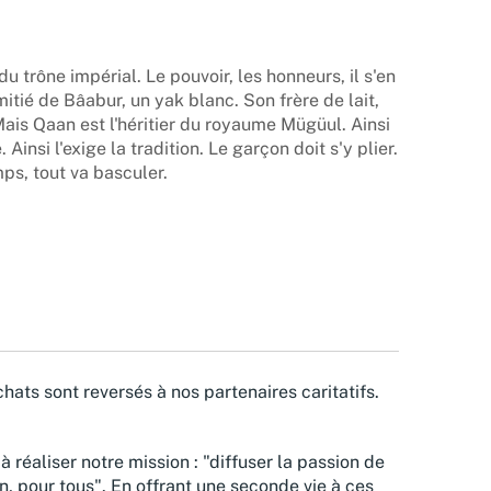
du trône impérial. Le pouvoir, les honneurs, il s'en
itié de Bâabur, un yak blanc. Son frère de lait,
is Qaan est l'héritier du royaume Mügüul. Ainsi
 Ainsi l'exige la tradition. Le garçon doit s'y plier.
ps, tout va basculer.
hats sont reversés à nos partenaires caritatifs.
à réaliser notre mission : "diffuser la passion de
n, pour tous". En offrant une seconde vie à ces