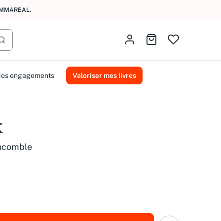
AMMAREAL.
Identifiez-vous
Aller au panier
Lancer la recherche
os engagements
Valoriser mes livres
k
ncomble