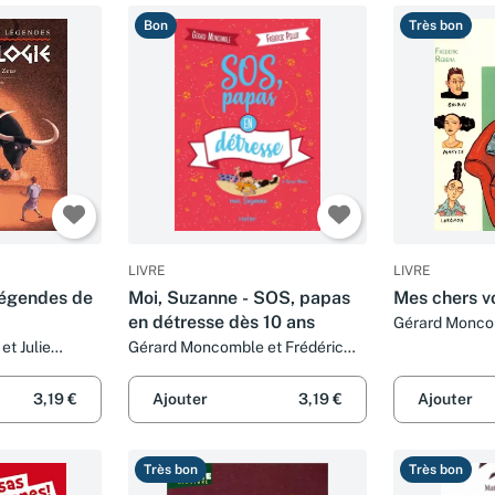
Bon
Très bon
LIVRE
LIVRE
légendes de
Moi, Suzanne - SOS, papas
Mes chers vo
en détresse dès 10 ans
Gérard Moncom
Rébéna
t Julie
Gérard Moncomble et Frédéric
Pillot
3,19 €
Ajouter
3,19 €
Ajouter
Très bon
Très bon