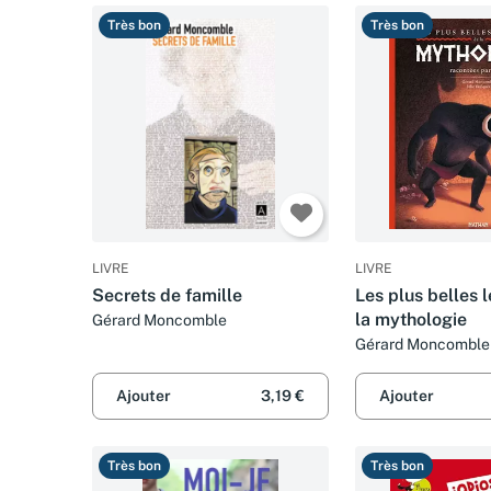
Très bon
Très bon
LIVRE
LIVRE
Secrets de famille
Les plus belles 
la mythologie
Gérard Moncomble
Gérard Moncomble e
Faulques
Ajouter
3,19 €
Ajouter
Très bon
Très bon