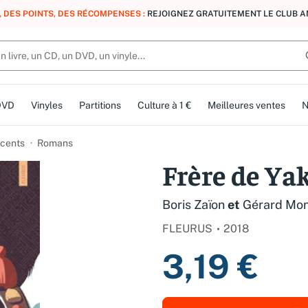
, DES POINTS, DES RÉCOMPENSES :
REJOIGNEZ GRATUITEMENT LE CLUB 
DVD
Vinyles
Partitions
Culture à 1 €
Meilleures ventes
N
cents
Romans
Frère de Ya
Boris Zaïon
et
Gérard Mo
FLEURUS
2018
3,19 €