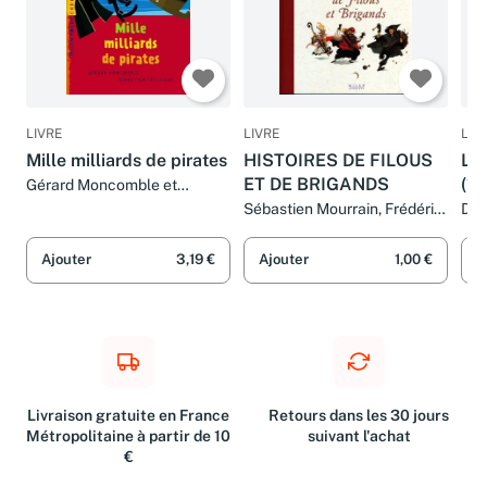
LIVRE
LIVRE
LIV
Mille milliards de pirates
HISTOIRES DE FILOUS
Le 
ET DE BRIGANDS
(1C
Gérard Moncomble et
Sébastien Telleschi
Sébastien Mourrain, Frédéric
Dan
Pillot, Eric Battut, Elodie
Pill
Balandras et Collectif
Ajouter
3,19 €
Ajouter
1,00 €
A
Livraison gratuite en France
Retours dans les 30 jours
Métropolitaine à partir de 10
suivant l'achat
€