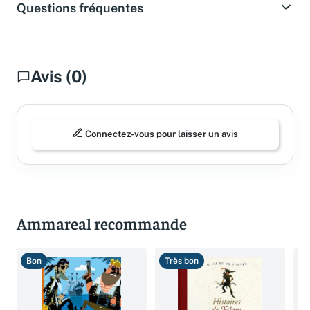
Questions fréquentes
Avis (0)
Connectez-vous pour laisser un avis
Ammareal recommande
Bon
Très bon
B