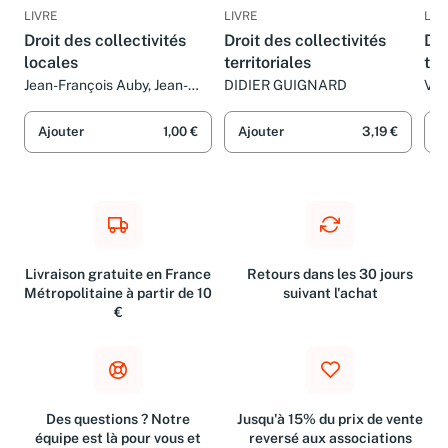
LIVRE
LIVRE
LIV
Droit des collectivités
Droit des collectivités
Dro
locales
territoriales
ter
Jean-François Auby, Jean-
DIDIER GUIGNARD
Vir
Bernard Auby et Rozen
Noguellou
Ajouter
1,00 €
Ajouter
3,19 €
A
Livraison gratuite en France
Retours dans les 30 jours
Métropolitaine à partir de 10
suivant l'achat
€
Des questions ? Notre
Jusqu'à 15% du prix de vente
équipe est là pour vous et
reversé aux associations