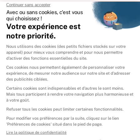
International
🇪🇸
Espagne
🇩🇪
Allemagne
🇮🇹
Italie
Donner vos livres