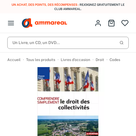
UN ACHAT, DES POINTS, DES RÉCOMPENSES :
REJOIGNEZ GRATUITEMENT LE
CLUB AMMAREAL.
Fermer le menu
Identifiez-vous
Aller au p
Open menu
Livres d’occasion
Lancer 
CD d'occasion
Un Livre, un CD, un DVD...
Produits
Catégories
DVD d'occasion
Accueil
Tous les produits
Livres d’occasion
Droit
Codes
Vinyles d'occasion
Partitions
Culture à 1 €
Vous n'avez pas trouvé l'article que vous cherchiez ?
Activez les notifications dans votre compte pour être alerté dès
Meilleures ventes
qu'il est en stock.
Nos engagements
Créer une alerte