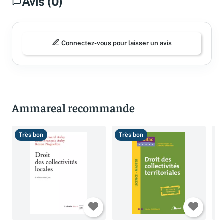
Avis (0)
Connectez-vous pour laisser un avis
Ammareal recommande
Très bon
Très bon
T