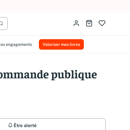
AMMAREAL.
Identifiez-vous
Aller au panier
Lancer la recherche
os engagements
Valoriser mes livres
 commande publique
Être alerté