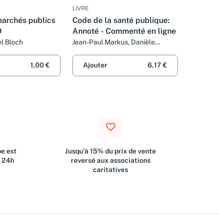
LIVRE
archés publics
Code de la santé publique:
9
Annoté - Commenté en ligne
l Bloch
Jean-Paul Markus, Danièle
Cristol, Jérôme Peigné et
Elisabeth Autier
1,00 €
Ajouter
6,17 €
e est
Jusqu'à 15% du prix de vente
s 24h
reversé aux associations
caritatives