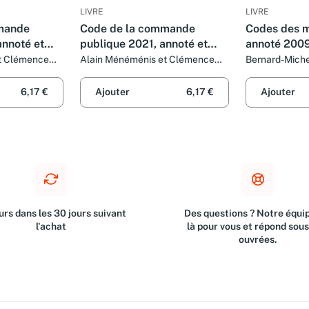
LIVRE
LIVRE
mande
Code de la commande
Codes des m
annoté et
publique 2021, annoté et
annoté 200
d.
commenté - 3e ed.
t Clémence
Alain Ménéménis et Clémence
Bernard-Miche
Breil
6,17 €
Ajouter
6,17 €
Ajouter
rs dans les 30 jours suivant
Des questions ? Notre équip
l'achat
là pour vous et répond sou
ouvrées.