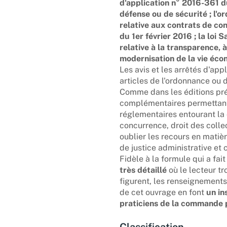
d'application n° 2016-361 d
défense ou de sécurité ;
l'o
relative aux contrats de co
du 1er février 2016 ;
la loi 
relative à la transparence, à
modernisation de la vie éco
Les avis et les arrêtés d'ap
articles de l'ordonnance ou d
Comme dans les éditions pré
complémentaires permettant 
réglementaires entourant la
concurrence, droit des collect
oublier les recours en mati
de justice administrative et 
Fidèle à la formule qui a fai
très détaillé
où le lecteur tr
figurent, les renseignements 
de cet ouvrage en font
un in
praticiens de la commande 
Classification