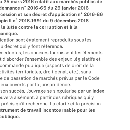
u 25 mars 2016 relatif aux marchés publics de
rdonnance n° 2016-65 du 29 janvier 2016
ncession et son décret d'application n° 2016-86
Sapin II n° 2016-1691 du 9 décembre 2016
 la lutte contre la corruption et à la
nomique.
plication sont également reproduits sous les
u décret qui y font référence.
cédentes, les annexes fournissent les éléments
d'aborder l'ensemble des enjeux législatifs et
 commande publique (aspects de droit de la
ivités territoriales, droit pénal, etc.), sans
ère de passation de marchés prévus par le Code
ceux ouverts par la jurisprudence.
t son succès, l'ouvrage se singularise par un
index
ouvera aisément, à partir des rubriques qui y
précis qu'il recherche. La clarté et la précision
strument de travail incontournable pour les
publique.