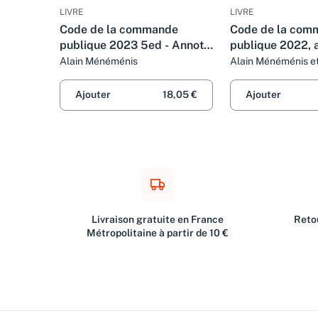
LIVRE
LIVRE
Code de la commande
Code de la com
publique 2023 5ed - Annoté
publique 2022, 
et commenté
commenté. 4e é
Alain Ménéménis
Alain Ménéménis e
Breil
Ajouter
18,05 €
Ajouter
Livraison gratuite en France
Retou
Métropolitaine à partir de 10 €