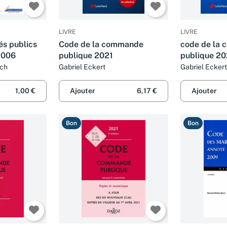
LIVRE
LIVRE
s publics
Code de la commande
code de la
2006
publique 2021
publique 2
och
Gabriel Eckert
Gabriel Eckert
Llorens
1,00 €
Ajouter
6,17 €
Ajouter
Bon
Bon