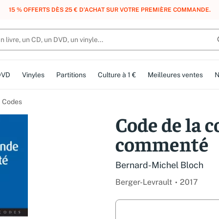
, DES POINTS, DES RÉCOMPENSES :
REJOIGNEZ GRATUITEMENT LE CLUB 
DVD
Vinyles
Partitions
Culture à 1 €
Meilleures ventes
N
Codes
Code de la
commenté
Bernard-Michel Bloch
Berger-Levrault
2017