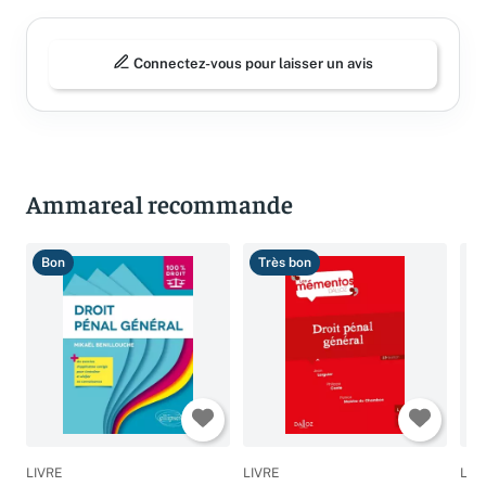
Connectez-vous pour laisser un avis
Ammareal recommande
Bon
Très bon
T