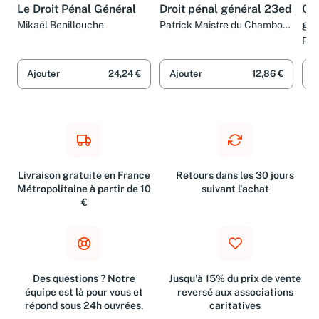
LIVRE
LIVRE
LIV
Le Droit Pénal Général
Droit pénal général 23ed
Cou
gé
Mikaël Benillouche
Patrick Maistre du Chambon,
Philippe Conte et Jean
Pat
Larguier
Let
Ajouter
24,24 €
Ajouter
12,86 €
A
Livraison gratuite en France
Retours dans les 30 jours
Métropolitaine à partir de 10
suivant l'achat
€
Des questions ? Notre
Jusqu'à 15% du prix de vente
équipe est là pour vous et
reversé aux associations
répond sous 24h ouvrées.
caritatives