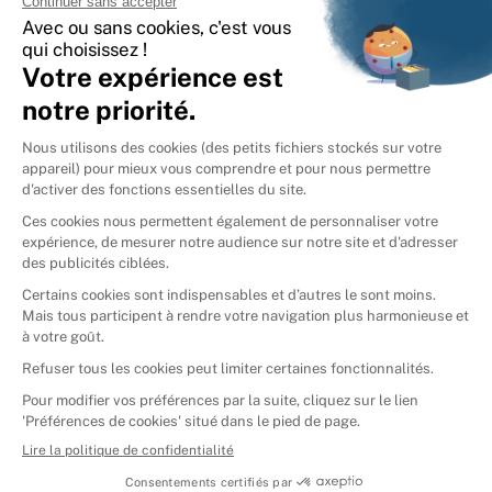
International
🇪🇸
Espagne
🇩🇪
Allemagne
🇮🇹
Italie
Donner vos livres
Ammareal © 2026