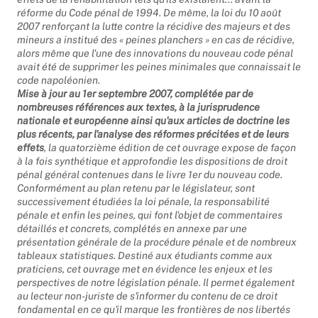
effets de la réhabilitation tels qu'ils existaient... avant la
réforme du Code pénal de 1994. De même, la loi du 10 août
2007 renforçant la lutte contre la récidive des majeurs et des
mineurs a institué des « peines planchers » en cas de récidive,
alors même que l'une des innovations du nouveau code pénal
avait été de supprimer les peines minimales que connaissait le
code napoléonien.
Mise à jour au 1er septembre 2007, complétée par de
nombreuses références aux textes, à la jurisprudence
nationale et européenne ainsi qu'aux articles de doctrine les
plus récents, par l'analyse des réformes précitées et de leurs
effets
, la quatorzième édition de cet ouvrage expose de façon
à la fois synthétique et approfondie les dispositions de droit
pénal général contenues dans le livre 1er du nouveau code.
Conformément au plan retenu par le législateur, sont
successivement étudiées la loi pénale, la responsabilité
pénale et enfin les peines, qui font l'objet de commentaires
détaillés et concrets, complétés en annexe par une
présentation générale de la procédure pénale et de nombreux
tableaux statistiques. Destiné aux étudiants comme aux
praticiens, cet ouvrage met en évidence les enjeux et les
perspectives de notre législation pénale. Il permet également
au lecteur non-juriste de s'informer du contenu de ce droit