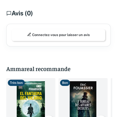
Avis (0)
Connectez-vous pour laisser un avis
Ammareal recommande
Très bon
Bon
T