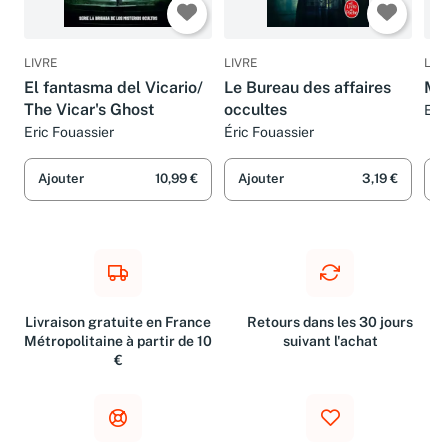
LIVRE
LIVRE
LIV
El fantasma del Vicario/
Le Bureau des affaires
Mo
The Vicar's Ghost
occultes
Eri
Eric Fouassier
Éric Fouassier
Ajouter
10,99 €
Ajouter
3,19 €
A
Livraison gratuite en France
Retours dans les 30 jours
Métropolitaine à partir de 10
suivant l'achat
€