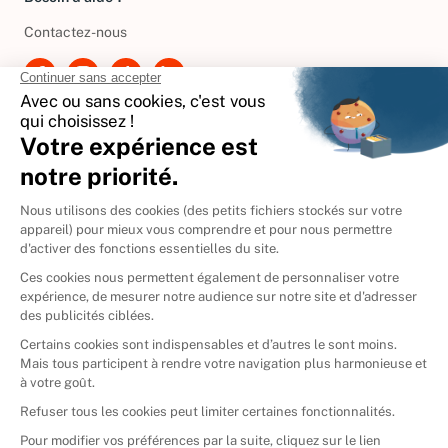
Besoin d'aide ?
Contactez-nous
International
🇪🇸
Espagne
🇩🇪
Allemagne
🇮🇹
Italie
Donner vos livres