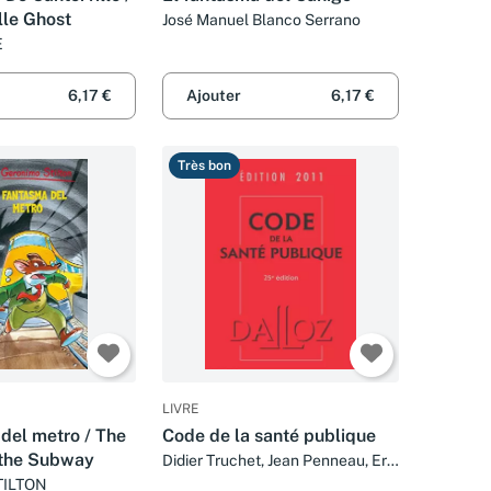
lle Ghost
José Manuel Blanco Serrano
E
6,17 €
Ajouter
6,17 €
Très bon
LIVRE
del metro / The
Code de la santé publique
 the Subway
Didier Truchet, Jean Penneau, Eric
Fouassier et Maxence Cormier
TILTON