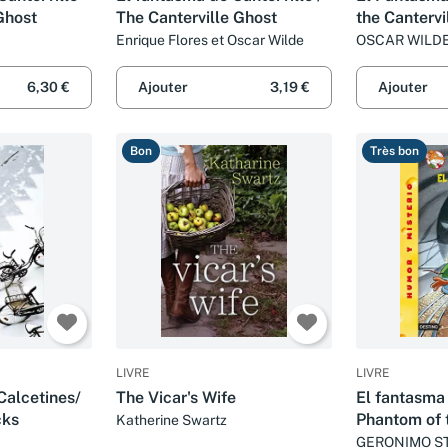
Ghost
The Canterville Ghost
the Cantervi
Enrique Flores et Oscar Wilde
OSCAR WILD
6,30 €
Ajouter
3,19 €
Ajouter
Bon
Très bon
LIVRE
LIVRE
Calcetines/
The Vicar's Wife
El fantasma 
cks
Phantom of
Katherine Swartz
GERONIMO S