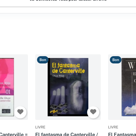
Bon
Bon
LIVRE
LIVRE
anterville =
El fantasma de Canterville /
El Fantasma 