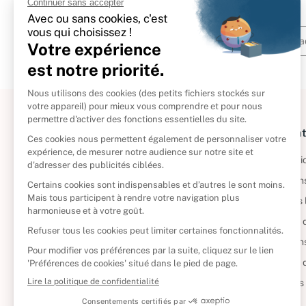
À propos
Informat
Politique de retour
Informatio
Reprendre vos livres
Condition
Qui sommes-nous ?
Mentions 
Foire aux questions
Politique 
Nos engagements
Condition
CD d'occasion
Politique
DVD d'occasion
Gérer vos
Livres d’occasion