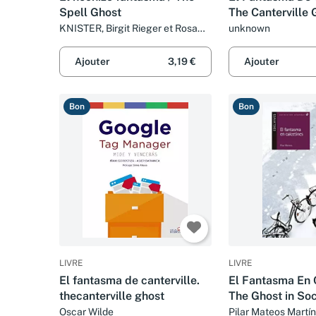
Spell Ghost
The Canterville 
KNISTER, Birgit Rieger et Rosa
unknown
Pilar Blanco Santos
Ajouter
3,19 €
Ajouter
Bon
Bon
LIVRE
LIVRE
El fantasma de canterville.
El Fantasma En 
thecanterville ghost
The Ghost in So
Oscar Wilde
Pilar Mateos Martín