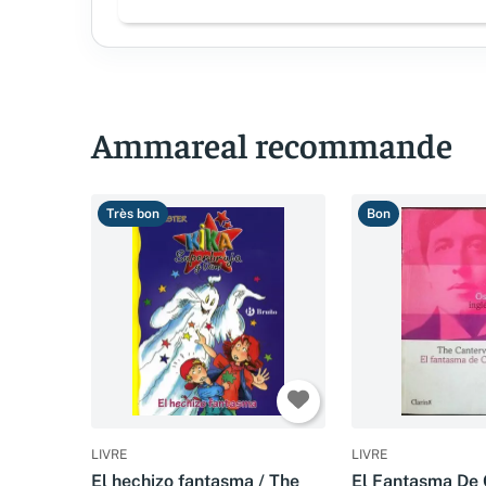
Ammareal recommande
Très bon
Bon
LIVRE
LIVRE
El hechizo fantasma / The
El Fantasma De C