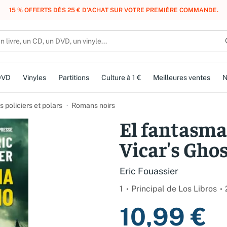
, DES POINTS, DES RÉCOMPENSES :
REJOIGNEZ GRATUITEMENT LE CLUB 
DVD
Vinyles
Partitions
Culture à 1 €
Meilleures ventes
N
 policiers et polars
Romans noirs
El fantasma
Vicar's Gho
Eric Fouassier
1
Principal de Los Libros
10,99 €