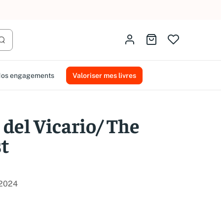
AMMAREAL.
Identifiez-vous
Aller au panier
Lancer la recherche
os engagements
Valoriser mes livres
 del Vicario/ The
st
2024