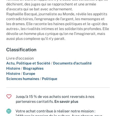
déchirent, des juges qui se rapprochent et une armée
d'avocats qui se bat avec acharnement.
Raphaëlle Bacqué, journaliste au Monde, révèle les appétits
contradictoires, l'engrenage de l'argent, les mensonges et
les drames. Elle raconte les haines politiques et le «goût des
autres», les rivalités intimes et les solidarités profondes. Elle
dévoile un homme plus cynique qu'on ne l'imaginerait, mais
aussi plus complexe qu'il n'y paraît.
Classification
Livre d'occasion
Actu, Politique et Société
/
Documents d'actualité
Histoire
/
Biographies
Histoire
/
Europe
Sciences humaines
/
Politique
Jusqu'à 15 % de vos achats sont reversés à nos
partenaires caritatifs.
En savoir plus
Votre achat contribue à réaliser notre mission :
"diffuser la passion de la culture. Avec chacun, pour