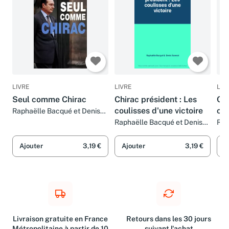
LIVRE
LIVRE
LIV
Seul comme Chirac
Chirac président : Les
Chi
coulisses d'une victoire
cou
Raphaëlle Bacqué et Denis
Saverot
Raphaëlle Bacqué et Denis
Rap
Saverot
Ajouter
3,19 €
Ajouter
3,19 €
A
Livraison gratuite en France
Retours dans les 30 jours
Métropolitaine à partir de 10
suivant l'achat