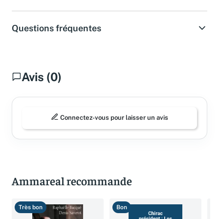
Questions fréquentes
Avis (0)
Connectez-vous pour laisser un avis
Ammareal recommande
Très bon
Bon
T