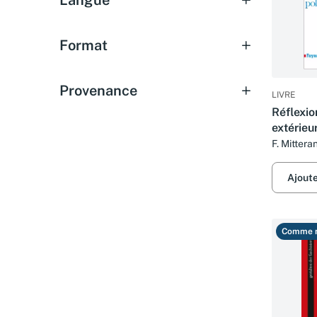
Langue
Format
Provenance
LIVRE
Réflexio
extérieu
Introduc
F. Mittera
discours
Ajout
Comme 