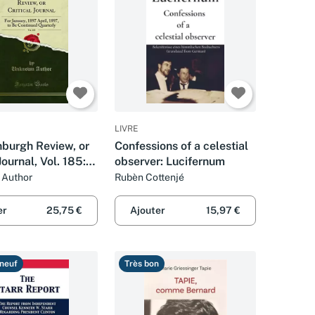
LIVRE
nburgh Review, or
Confessions of a celestial
Journal, Vol. 185:
observer: Lucifernum
ary, 1897 April,
Author
Rubèn Cottenjé
o Be Continued
y (Classic Reprint)
er
25,75 €
Ajouter
15,97 €
neuf
Très bon