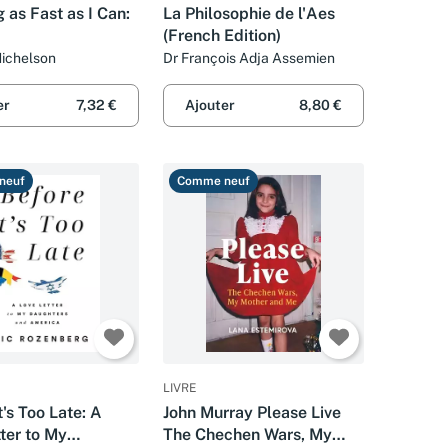
 as Fast as I Can:
La Philosophie de l'Aes
(French Edition)
Michelson
Dr François Adja Assemien
er
7,32 €
Ajouter
8,80 €
neuf
Comme neuf
LIVRE
t's Too Late: A
John Murray Please Live
ter to My
The Chechen Wars, My