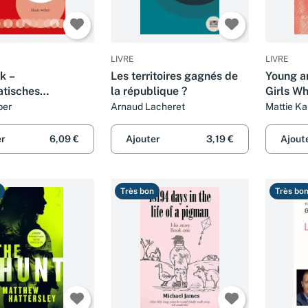
LIVRE
LIVRE
jk –
Les territoires gagnés de
Young a
atisches
la république ?
Girls W
aß & zynische
America
ber
Arnaud Lacheret
Mattie K
: gestalten der
erung 1
er
6,09 €
Ajouter
3,19 €
Ajout
Très bon
Très bo