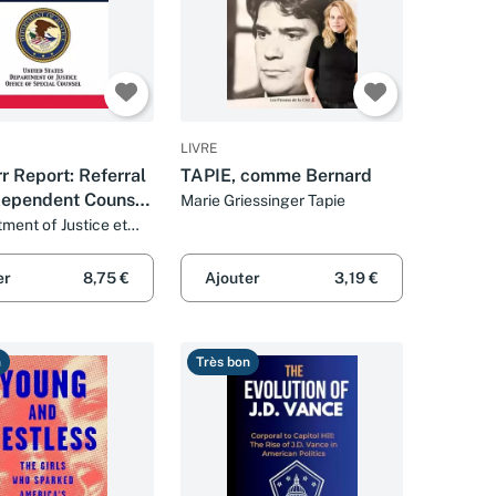
LIVRE
r Report: Referral
TAPIE, comme Bernard
dependent Counsel
Marie Griessinger Tapie
 W. Starr
ment of Justice et
 Special Counsel
ng President
er
8,75 €
Ajouter
3,19 €
n
Très bon