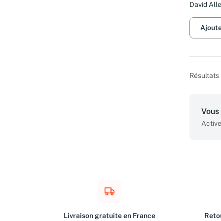
Dribble 
David All
Nuclear
Verificat
Ajout
War Era
Résultats 
Vous 
Active
Livraison gratuite en France
Retou