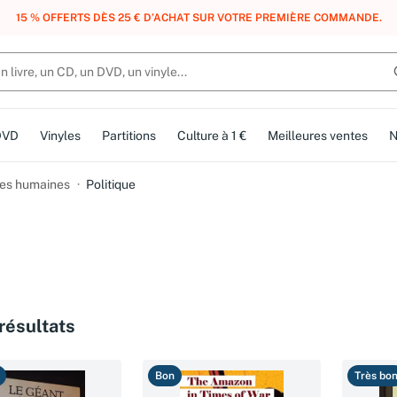
, DES POINTS, DES RÉCOMPENSES :
REJOIGNEZ GRATUITEMENT LE CLUB 
DVD
Vinyles
Partitions
Culture à 1 €
Meilleures ventes
N
es humaines
Politique
résultats
Bon
Très bo