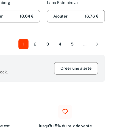
rs and America
Mother and Me.
enberg
Lana Estemirova
er
18,64 €
Ajouter
16,76 €
1
2
3
4
5
...
Suivant
Créer une alerte
tock.
e est
Jusqu'à 15% du prix de vente