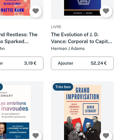
LIVRE
nd Restless: The
The Evolution of J. D.
ho Sparked
Vance: Corporal to Capitol
's Revolutions
Hill: The Rise of J.D. Vance
ahn
Herman J Adams
in American Politics
er
3,19 €
Ajouter
52,24 €
n
Très bon