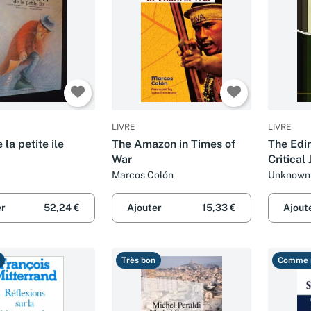
LIVRE
LIVRE
la petite ile
The Amazon in Times of
The Edi
War
Critical 
For Janu
Marcos Colón
Unknown 
1897, t
Quarterl
er
52,24 €
Ajouter
15,33 €
Ajout
Très bon
Comme 