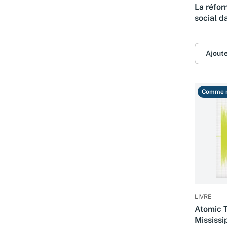
La réfor
social d
publiqu
Ajout
Comme 
LIVRE
Atomic T
Mississi