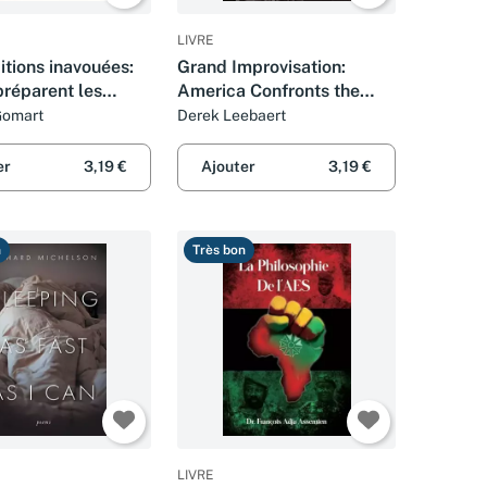
LIVRE
tions inavouées:
Grand Improvisation:
préparent les
America Confronts the
 puissances
British Superpower, 1945-
Gomart
Derek Leebaert
1957
er
3,19 €
Ajouter
3,19 €
n
Très bon
LIVRE