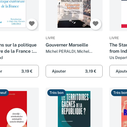
LIVRE
LIVRE
ns sur la politique
Gouverner Marseille
The Star
re de la France :
from In
Michel PERALDI, Michel
SAMSON, Michel PERALDI et
tions à vingt-cinq
Kenneth
nd
Us Depart
Michel SAMSON
Office of
 (1981-1985)
Regardi
Clinton
er
3,19 €
Ajouter
3,19 €
Ajout
neuf
Très bon
Très bo