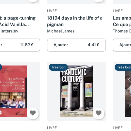
LIVRE
LIVRE
: a page-turning
18194 days in the life of a
Les ambi
(Acid Vanilla
pigman
Ce que 
)
grandes
attersley
Michael James
Thomas 
er
11,82 €
Ajouter
4,41 €
Ajout
Très bon
Très bo
LIVRE
LIVRE