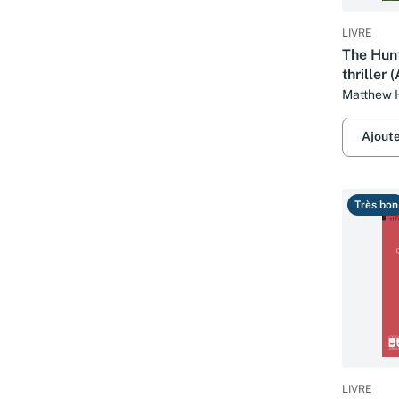
LIVRE
The Hunt
thriller 
Series, 3
Matthew H
Ajout
Très bon
LIVRE