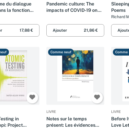
me du dialogue
Pandemic culture: The
Sleeping
ans la fonction
impacts of COVID-19 on
Poems
e
the UK cultural sector and
Richard 
implications for the future
er
17,88 €
Ajouter
21,86 €
Ajout
neuf
Comme neuf
Comme 
LIVRE
LIVRE
esting in
Notes sur le temps
Before I
ppi: Project
présent: Les évidences
Love Let