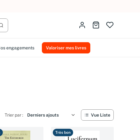
AMMAREAL.
Identifiez-vous
Aller au panier
Lancer la recherche
os engagements
Valoriser mes livres
Trier par :
Vue Liste
n
Très bon