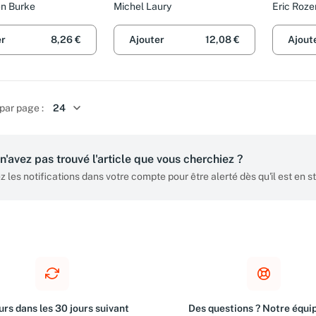
and the Quest for
perdues
Daughte
en Burke
Michel Laury
Eric Roz
 Weapons Treaty
ion in the Cold
er
8,26 €
Ajouter
12,08 €
Ajout
par page :
n'avez pas trouvé l'article que vous cherchiez ?
z les notifications dans votre compte pour être alerté dès qu'il est en s
rs dans les 30 jours suivant
Des questions ? Notre équip