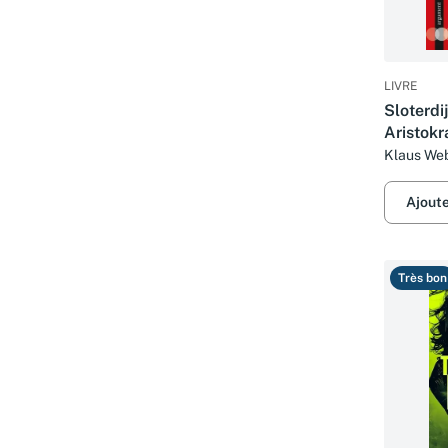
LIVRE
Sloterdi
Aristokr
Mittelm
Klaus We
Dekadenz
faschisi
Ajout
Très bon