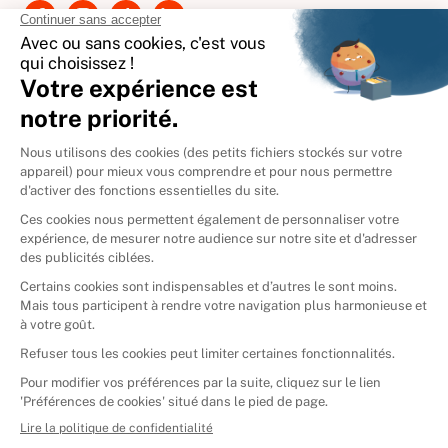
International
🇪🇸
Espagne
🇩🇪
Allemagne
🇮🇹
Italie
Donner vos livres