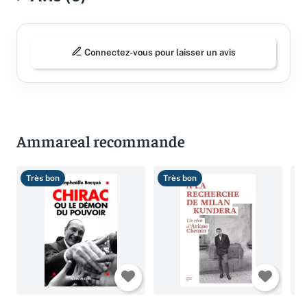
Avis (0)
Connectez-vous pour laisser un avis
Ammareal recommande
Très bon
Très bon
B