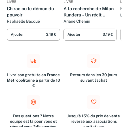
LIVRE
LIVRE
LIV
Chirac ou le démon du
A la recherche de Milan
Pat
pouvoir
Kundera - Un récit
Luc
d'Ariane Chemin
Raphaëlle Bacqué
Ariane Chemin
Ajouter
3,19 €
Ajouter
3,19 €
A
Livraison gratuite en France
Retours dans les 30 jours
Métropolitaine à partir de 10
suivant l'achat
€
Des questions ? Notre
Jusqu'à 15% du prix de vente
équipe est là pour vous et
reversé aux associations