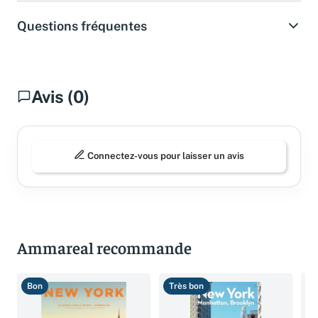
Questions fréquentes
Avis (0)
Connectez-vous pour laisser un avis
Ammareal recommande
Bon
Très bon
B