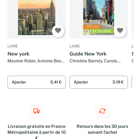
LIVRE
LIVRE
LIV
New york
Guide New York
Sh
Maxime Robin, Antoine Besse
Christine Barrely, Carole
Car
et Collectif
Behn, Antoine Besse, David
Chr
Fauquemberg et Collectifs
Fau
Ajouter
5,41 €
Ajouter
3,19 €
A
Livraison gratuite en France
Retours dans les 30 jours
Métropolitaine à partir de 10
suivant l'achat