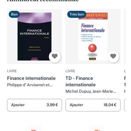
Ammareal recommande
Bon
Très bon
B
LIVRE
LIVRE
LIV
Finance internationale
TD - Finance
Fin
internationale
1èr
Philippe d' Arvisenet et
Michel Pébereau
Michel Dupuy, Jean-Marie
Hen
Cardebat et Yves Jegourel
Teï
Ajouter
3,99 €
Ajouter
18,04 €
A