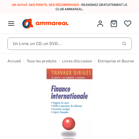
UN ACHAT, DES POINTS, DES RÉCOMPENSES :
REJOIGNEZ GRATUITEMENT LE
CLUB AMMAREAL.
Fermer le menu
Identifiez-vous
Aller au p
Open menu
Livres d’occasion
Lancer 
CD d'occasion
Un Livre, un CD, un DVD...
Produits
Catégories
DVD d'occasion
Accueil
Tous les produits
Livres d’occasion
Entreprise et Bourse
Vinyles d'occasion
Partitions
Culture à 1 €
Vous n'avez pas trouvé l'article que vous cherchiez ?
Activez les notifications dans votre compte pour être alerté dès
Meilleures ventes
qu'il est en stock.
Nos engagements
Créer une alerte