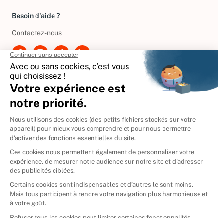
Besoin d'aide ?
Contactez-nous
International
🇪🇸
Espagne
🇩🇪
Allemagne
🇮🇹
Italie
Donner vos livres