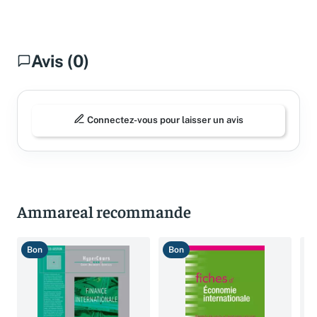
Avis (0)
Connectez-vous pour laisser un avis
Ammareal recommande
Bon
Bon
T