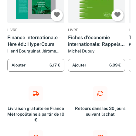
LIVRE
LIVRE
LIV
Finance internationale -
Fiches d'économie
TD 
1ère éd.: HyperCours
internationale: Rappels
Kao
Mar
de cours et exercices
Henri Bourguinat, Jérôme
Michel Dupuy
Teïletche et Michel Dupuy
corrigés
Ajouter
6,17 €
Ajouter
6,09 €
A
Livraison gratuite en France
Retours dans les 30 jours
Métropolitaine à partir de 10
suivant l'achat
€