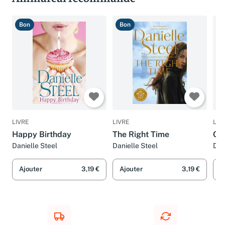
Ammareal recommande
Bon
Bon
B
LIVRE
LIVRE
LIV
Happy Birthday
The Right Time
Cin
Danielle Steel
Danielle Steel
Dan
Ajouter
3,19 €
Ajouter
3,19 €
A