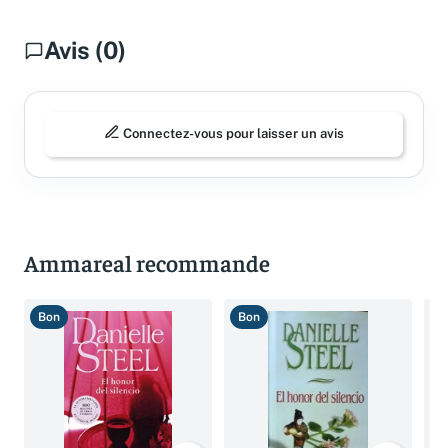
Avis (0)
Connectez-vous pour laisser un avis
Ammareal recommande
Bon
Bon
B