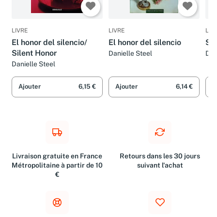
LIVRE
LIVRE
LIV
El honor del silencio/
El honor del silencio
Sil
Silent Honor
Danielle Steel
Dan
Danielle Steel
Ajouter
6,15 €
Ajouter
6,14 €
A
Livraison gratuite en France
Retours dans les 30 jours
Métropolitaine à partir de 10
suivant l'achat
€