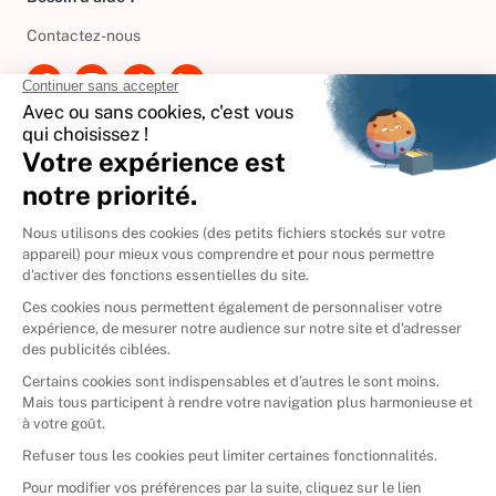
Contactez-nous
International
🇪🇸
Espagne
🇩🇪
Allemagne
🇮🇹
Italie
Donner vos livres