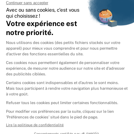
International
🇪🇸
Espagne
🇩🇪
Allemagne
🇮🇹
Italie
Donner vos livres
Ammareal © 2026