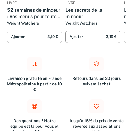
LIVRE
LIVRE
LIV
52 semaines de minceur
Les secrets de la
Les
: Vos menus pour toute
minceur
min
l'année
su
Weight Watchers
Weight Watchers
Wei
Ajouter
3,19 €
Ajouter
3,19 €
A
Livraison gratuite en France
Retours dans les 30 jours
Métropolitaine à partir de 10
suivant l'achat
€
Des questions ? Notre
Jusqu'à 15% du prix de vente
équipe est là pour vous et
reversé aux associations