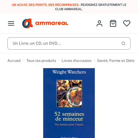
UN ACHAT, DES POINTS, DES RÉCOMPENSES :
REJOIGNEZ GRATUITEMENT LE
CLUB AMMAREAL.
Fermer le menu
Identifiez-vous
Aller au p
Open menu
Livres d’occasion
Lancer 
CD d'occasion
Un Livre, un CD, un DVD...
Produits
Catégories
DVD d'occasion
Accueil
Tous les produits
Livres d’occasion
Santé, Forme et Diétét
Vinyles d'occasion
Partitions
Culture à 1 €
Vous n'avez pas trouvé l'article que vous cherchiez ?
Activez les notifications dans votre compte pour être alerté dès
Meilleures ventes
qu'il est en stock.
Nos engagements
Créer une alerte