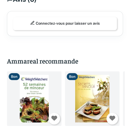
Connectez-vous pour laisser un avis
Ammareal recommande
Bon
Bon
B