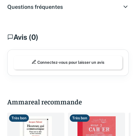
Questions fréquentes
Avis (0)
Connectez-vous pour laisser un avis
Ammareal recommande
Très bon
Très bon
B