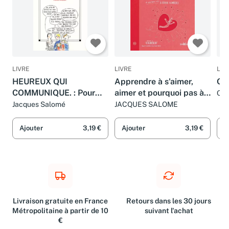
LIVRE
LIVRE
LIV
HEUREUX QUI
Apprendre à s'aimer,
Ose
COMMUNIQUE. : Pour
aimer et pourquoi pas à
Chr
Sa
oser se dire et être
être aimé
Jacques Salomé
JACQUES SALOME
entendu
Ajouter
3,19 €
Ajouter
3,19 €
A
Livraison gratuite en France
Retours dans les 30 jours
Métropolitaine à partir de 10
suivant l'achat
€