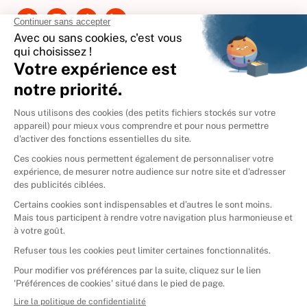
Contactez-nous
International
🇪🇸
Espagne
🇩🇪
Allemagne
🇮🇹
Italie
Donner vos livres