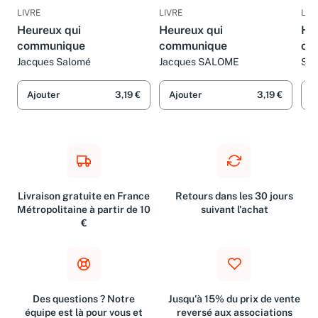
LIVRE
LIVRE
LIV
Heureux qui
Heureux qui
He
communique
communique
co
se 
Jacques Salomé
Jacques SALOME
SA
Ajouter
3,19 €
Ajouter
3,19 €
A
Livraison gratuite en France
Retours dans les 30 jours
Métropolitaine à partir de 10
suivant l'achat
€
Des questions ? Notre
Jusqu'à 15% du prix de vente