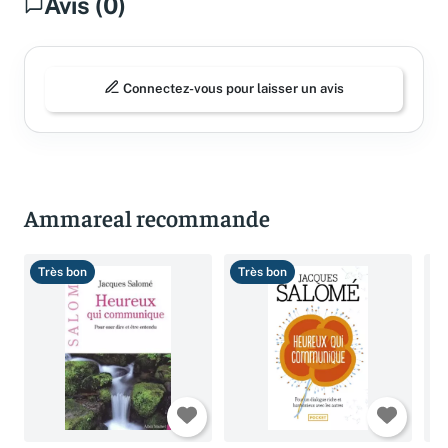
Avis (0)
Connectez-vous pour laisser un avis
Ammareal recommande
Très bon
Très bon
B