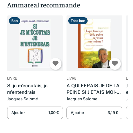
Ammareal recommande
Bon
Très bon
B
LIVRE
LIVRE
LIV
Si je m'écoutais, je
A QUI FERAIS-JE DE LA
Je 
m'entendrais
PEINE SI J ETAIS MOI-
en
MEME
Jacques Salomé
Jacques Salome
Jac
Ajouter
1,00 €
Ajouter
3,19 €
A