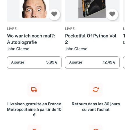
LIVRE
LIVRE
LIV
Wo war ich noch mal?:
Pocketful Of Python Vol
Th
Autobiografie
2
DK 
Joh
John Cleese
John Cleese
Ajouter
5,99 €
Ajouter
12,49 €
A
Livraison gratuite en France
Retours dans les 30 jours
Métropolitaine à partir de 10
suivant l'achat
€