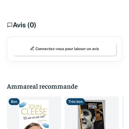
Avis (0)
Connectez-vous pour laisser un avis
Ammareal recommande
Bon
Très bon
B