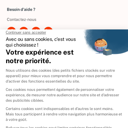
Besoin d'aide ?
Contactez-nous
International
🇪🇸
Espagne
🇩🇪
Allemagne
🇮🇹
Italie
Donner vos livres