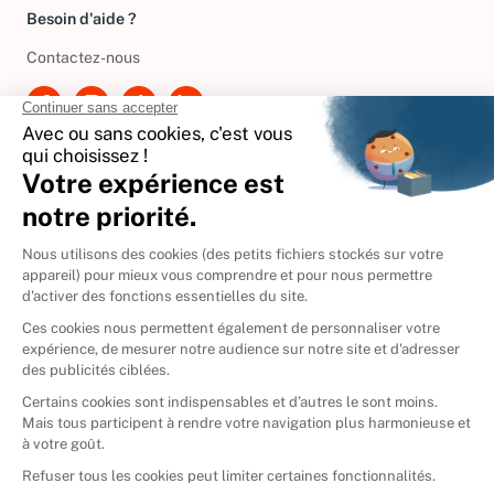
Besoin d'aide ?
Contactez-nous
International
🇪🇸
Espagne
🇩🇪
Allemagne
🇮🇹
Italie
Donner vos livres