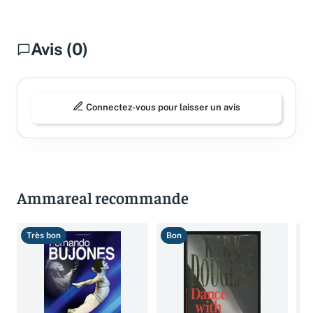
Avis (0)
Connectez-vous pour laisser un avis
Ammareal recommande
Très bon
Bon
B