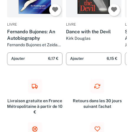
LIVRE
LIVRE
LIV
Fernando Bujones: An
Dance with the Devil
So,
Autobiography
Au
Kirk Douglas
Fernando Bujones et Zeida
Joh
Cecilia-Mendez
Ajouter
6,17 €
Ajouter
6,15 €
A
Livraison gratuite en France
Retours dans les 30 jours
Métropolitaine à partir de 10
suivant l'achat
€