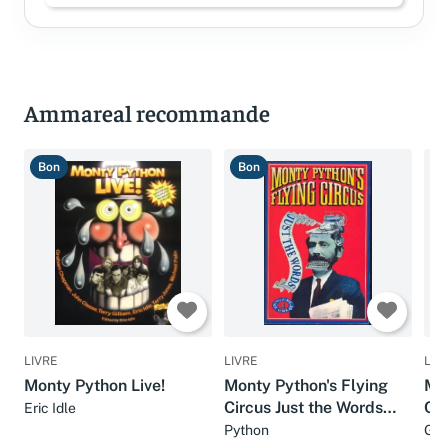
Ammareal recommande
Bon
Bon
T
LIVRE
LIVRE
LIV
Monty Python Live!
Monty Python's Flying
Mo
Circus Just the Words
Cir
Eric Idle
(Volumes 1 & 2 in One
Ba
Python
Gra