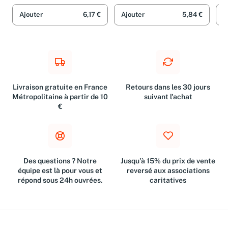
Gil
Book)
Jon
Ajouter
6,17 €
Ajouter
5,84 €
A
Livraison gratuite en France
Retours dans les 30 jours
Métropolitaine à partir de 10
suivant l'achat
€
Des questions ? Notre
Jusqu'à 15% du prix de vente
équipe est là pour vous et
reversé aux associations
répond sous 24h ouvrées.
caritatives