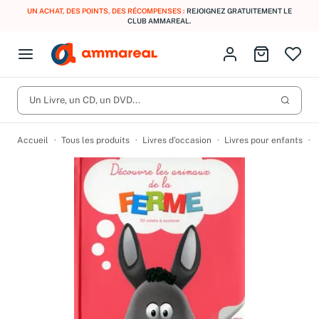
UN ACHAT, DES POINTS, DES RÉCOMPENSES :
REJOIGNEZ GRATUITEMENT LE
CLUB AMMAREAL.
Fermer le menu
Identifiez-vous
Aller au p
Open menu
Livres d’occasion
Lancer 
CD d'occasion
Un Livre, un CD, un DVD...
Produits
Catégories
DVD d'occasion
Accueil
Tous les produits
Livres d’occasion
Livres pour enfants
Vinyles d'occasion
Partitions
Culture à 1 €
Vous n'avez pas trouvé l'article que vous cherchiez ?
Activez les notifications dans votre compte pour être alerté dès
Meilleures ventes
qu'il est en stock.
Nos engagements
Créer une alerte