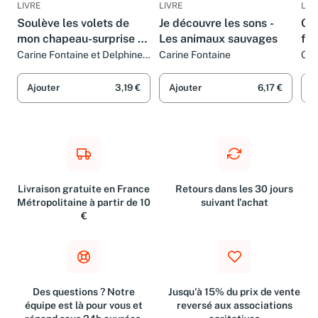
LIVRE
LIVRE
LIV
Soulève les volets de
Je découvre les sons -
Où 
mon chapeau-surprise -
Les animaux sauvages
fe
La princesse
Carine Fontaine et Delphine
Carine Fontaine
Car
Lacharron
Esp
Ajouter
3,19 €
Ajouter
6,17 €
A
Livraison gratuite en France
Retours dans les 30 jours
Métropolitaine à partir de 10
suivant l'achat
€
Des questions ? Notre
Jusqu'à 15% du prix de vente
équipe est là pour vous et
reversé aux associations