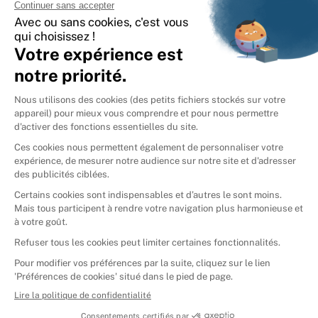
International
🇪🇸
Espagne
🇩🇪
Allemagne
🇮🇹
Italie
Donner vos livres
Ammareal © 2026