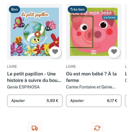
Bon
Très bon
T
LIVRE
LIVRE
LIV
Le petit papillon - Une
Où est mon bébé ? À la
La 
histoire à suivre du bout
ferme
Car
des doigts
Genie ESPINOSA
Carine Fontaine et Génie
Espinosa
Ajouter
5,93 €
Ajouter
6,17 €
A