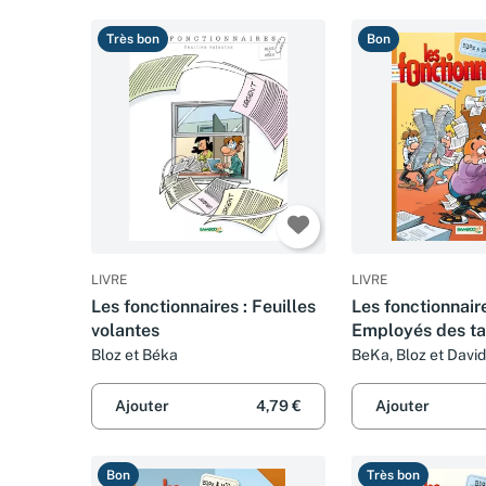
Très bon
Bon
LIVRE
LIVRE
Les fonctionnaires : Feuilles
Les fonctionnair
volantes
Employés des ta
Bloz et Béka
BeKa, Bloz et Davi
Ajouter
4,79 €
Ajouter
Bon
Très bon