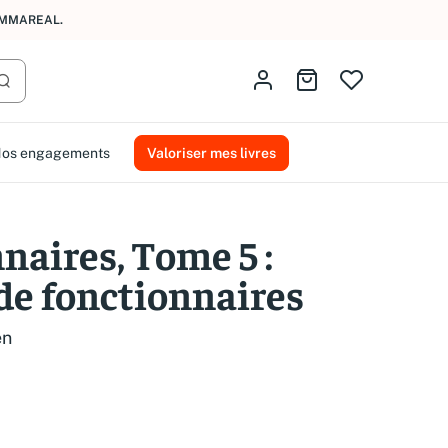
AMMAREAL.
Identifiez-vous
Aller au panier
Lancer la recherche
os engagements
Valoriser mes livres
naires, Tome 5 :
de fonctionnaires
en