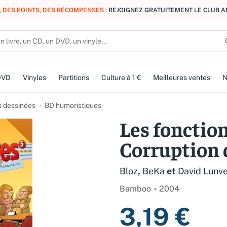
, DES POINTS, DES RÉCOMPENSES :
REJOIGNEZ GRATUITEMENT LE CLUB 
DVD
Vinyles
Partitions
Culture à 1 €
Meilleures ventes
N
 dessinées
BD humoristiques
Les fonction
Corruption 
Bloz
,
BeKa
et
David Lunv
Bamboo
2004
3,19 €