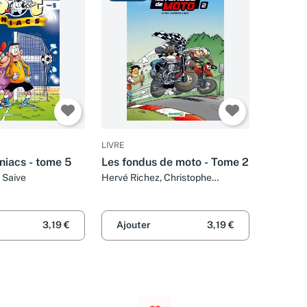
LIVRE
niacs - tome 5
Les fondus de moto - Tome 2
r Saive
Hervé Richez, Christophe
Cazenove et Bloz
3,19 €
Ajouter
3,19 €