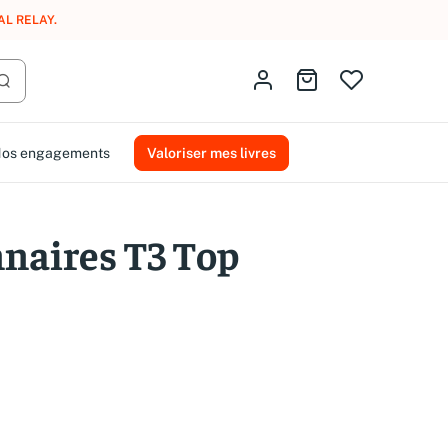
AL RELAY
.
Identifiez-vous
Aller au panier
Lancer la recherche
os engagements
Valoriser mes livres
nnaires T3 Top