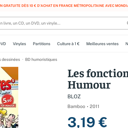
N GRATUITE DÈS 10 € D'ACHAT EN FRANCE MÉTROPOLITAINE AVEC MONDI
DVD
Vinyles
Partitions
Culture à 1 €
Meilleures ventes
N
 dessinées
BD humoristiques
Les fonctio
Humour
BLOZ
Bamboo
2011
3,19 €