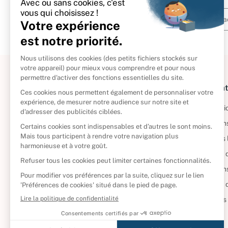
À propos
Informat
Politique de retour
Informatio
Reprendre vos livres
Condition
Qui sommes-nous ?
Mentions 
Foire aux questions
Politique 
Nos engagements
Condition
CD d'occasion
Politique
DVD d'occasion
Gérer vos
Livres d’occasion