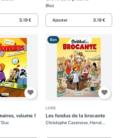
Bloz
3,19 €
Ajouter
3,19 €
Bon
LIVRE
naires, volume 1
Les fondus de la brocante
M'Duc
Christophe Cazenove, Hervé
Richez, Bloz et Marc Goubier