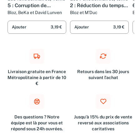
5 : Corruption de
2 : Réduction du temps
6 :
fonctionnaires
de travail
Bloz, BeKa et David Lunven
Bloz et M'Duc
BeK
Ajouter
3,19 €
Ajouter
3,19 €
A
Livraison gratuite en France
Retours dans les 30 jours
Métropolitaine à partir de 10
suivant l'achat
€
Des questions ? Notre
Jusqu'à 15% du prix de vente
équipe est là pour vous et
reversé aux associations
répond sous 24h ouvrées.
caritatives