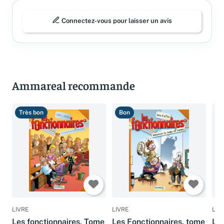
Connectez-vous pour laisser un avis
Ammareal recommande
Très bon
Bon
B
LIVRE
LIVRE
LIV
Les fonctionnaires, Tome
Les Fonctionnaires, tome
Les