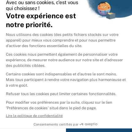
International
🇪🇸
Espagne
🇩🇪
Allemagne
🇮🇹
Italie
Donner vos livres
Ammareal © 2026