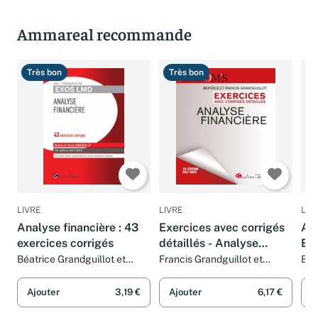
Ammareal recommande
Très bon
Très bon
T
LIVRE
LIVRE
LIV
Analyse financière : 43
Exercices avec corrigés
Ana
exercices corrigés
détaillés - Analyse
Exe
financière: 43 exercices
dét
Béatrice Grandguillot et
Francis Grandguillot et
Béa
Francis Grandguillot
Béatrice Grandguillot
Fra
d'analyse financière avec
des corrigés détaillés
Ajouter
3,19 €
Ajouter
6,17 €
A