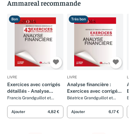
Ammareal recommande
Bon
Très bon
B
LIVRE
LIVRE
LIV
Exercices avec corrigés
Analyse financière :
Ana
détaillés - Analyse
Exercices avec corrigés
Exe
financière: 43 exercices
détaillés
dét
Francis Grandguillot et
Béatrice Grandguillot et
Béa
Béatrice Grandguillot
Francis Grandguillot
Fra
avec des corrigés
détaillés
Ajouter
4,82 €
Ajouter
6,17 €
A