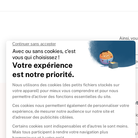
Ainsi, vo
À propos
Informat
Politique de retour
Informatio
Reprendre vos livres
Condition
Qui sommes-nous ?
Mentions 