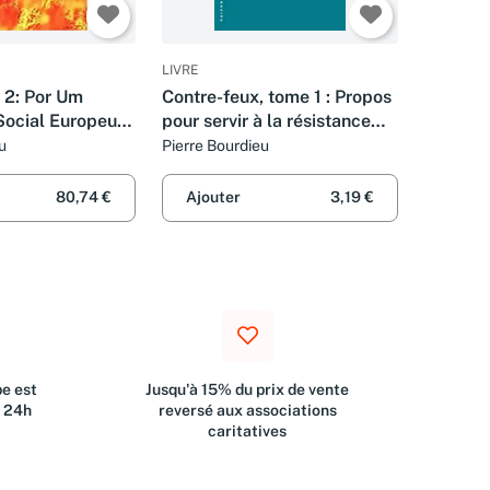
LIVRE
 2: Por Um
Contre-feux, tome 1 : Propos
ocial Europeu
pour servir à la résistance
s do Brasil)
contre l'invasion Néo-libérale
u
Pierre Bourdieu
80,74 €
Ajouter
3,19 €
e est
Jusqu'à 15% du prix de vente
s 24h
reversé aux associations
caritatives