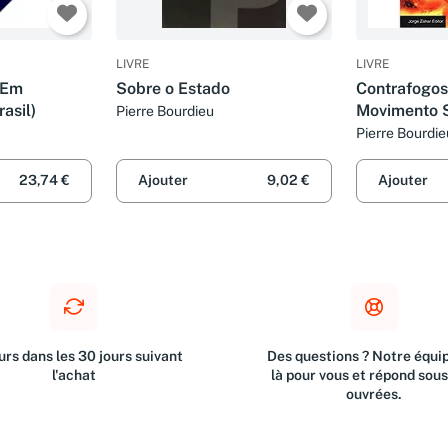
LIVRE
LIVRE
(Em
Sobre o Estado
Contrafogos
asil)
Movimento S
Pierre Bourdieu
(Em Portugue
Pierre Bourdie
23,74 €
Ajouter
9,02 €
Ajouter
rs dans les 30 jours suivant
Des questions ? Notre équip
l'achat
là pour vous et répond sou
ouvrées.