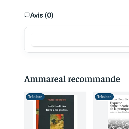
Avis (0)
Ammareal recommande
Très bon
Très bon