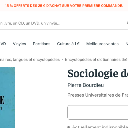
, DES POINTS, DES RÉCOMPENSES :
REJOIGNEZ GRATUITEMENT LE CLUB 
DVD
Vinyles
Partitions
Culture à 1 €
Meilleures ventes
N
nnaires, langues et encyclopédies
Encyclopédies et dictionnaires th
Sociologie d
Pierre Bourdieu
Presses Universitaires de Fr
Actuellement indisponible