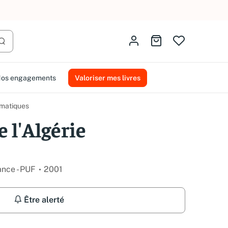
AMMAREAL.
Identifiez-vous
Aller au panier
Lancer la recherche
os engagements
Valoriser mes livres
ématiques
e l'Algérie
ance - PUF
2001
Être alerté