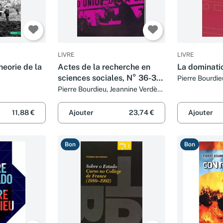
LIVRE
LIVRE
heorie de la
Actes de la recherche en
La dominati
sciences sociales, N° 36-37,
Pierre Bourdie
février-mars 1981, La
Pierre Bourdieu, Jeannine Verdès-
Leroux et Joseph Klatzmann
représentation politique - 1
11,88 €
Ajouter
23,74 €
Ajouter
Bon
Bon