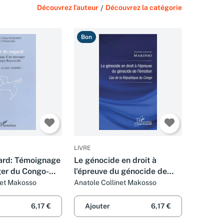
Découvrez l'auteur
/
Découvrez la catégorie
Bon
LIVRE
gard: Témoignage
Le génocide en droit à
er du Congo-
l'épreuve du génocide de
l'émotion: Cas de la
net Makosso
Anatole Collinet Makosso
République du Congo
6,17 €
Ajouter
6,17 €