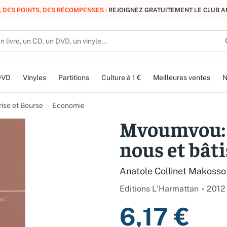
, DES POINTS, DES RÉCOMPENSES :
REJOIGNEZ GRATUITEMENT LE CLUB 
DVD
Vinyles
Partitions
Culture à 1 €
Meilleures ventes
N
rise et Bourse
Economie
Mvoumvou: 
nous et bâti
Anatole Collinet Makosso
Editions L'Harmattan
2012
6,17 €