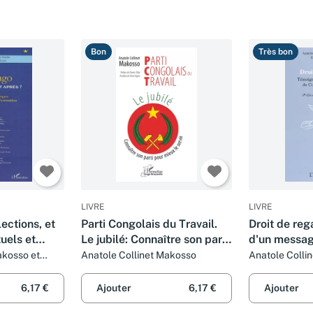
Bon
Très bon
LIVRE
LIVRE
ections, et
Parti Congolais du Travail.
Droit de re
tuels et
Le jubilé: Connaître son parti
d'un messag
t les enjeux
pour mieux le servir
Brazzaville
akosso et
Anatole Collinet Makosso
Anatole Colli
tion
6,17 €
Ajouter
6,17 €
Ajouter