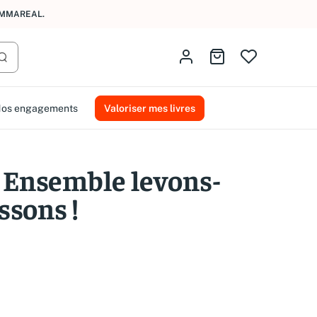
AMMAREAL.
Identifiez-vous
Aller au panier
Lancer la recherche
os engagements
Valoriser mes livres
Ensemble levons-
ssons !