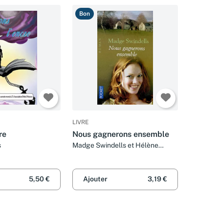
Bon
LIVRE
re
Nous gagnerons ensemble
s
Madge Swindells et Hélène
Collon
5,50 €
Ajouter
3,19 €