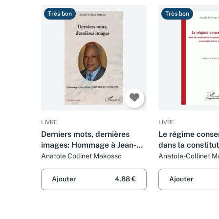
Très bon
Très bon
LIVRE
LIVRE
Derniers mots, dernières
Le régime conse
images: Hommage à Jean-
dans la constitu
Pierre THYSTHERE
congolaise du 2
Anatole Collinet Makosso
Anatole-Collinet 
TCHICAYA
2015
Ajouter
4,88 €
Ajouter