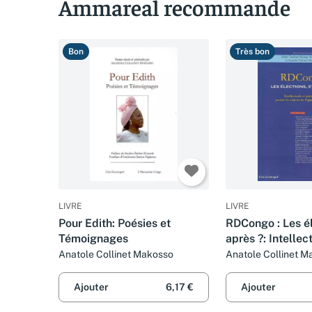
Ammareal recommande
Bon
Très bon
LIVRE
LIVRE
Pour Edith: Poésies et
RDCongo : Les él
Témoignages
après ?: Intellec
politiques posen
Anatole Collinet Makosso
Anatole Collinet M
Eddie Tambwe
de l'après-transi
Ajouter
6,17 €
Ajouter