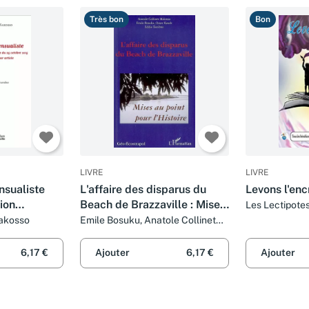
Très bon
Bon
LIVRE
LIVRE
nsualiste
L'affaire des disparus du
Levons l'enc
tion
Beach de Brazzaville : Mise
Les Lectipote
5 octobre
au point pour l'Histoire
Makosso
Emile Bosuku, Anatole Collinet
Makosso, Omer Kande et Eddie
Tambwe
6,17 €
Ajouter
6,17 €
Ajouter