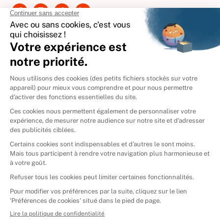
International
🇪🇸
Espagne
🇩🇪
Allemagne
🇮🇹
Italie
Donner vos livres