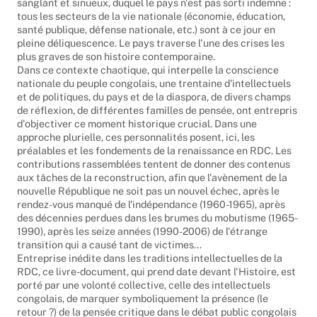
sanglant et sinueux, duquel le pays n'est pas sorti indemne :
tous les secteurs de la vie nationale (économie, éducation,
santé publique, défense nationale, etc.) sont à ce jour en
pleine déliquescence. Le pays traverse l'une des crises les
plus graves de son histoire contemporaine.
Dans ce contexte chaotique, qui interpelle la conscience
nationale du peuple congolais, une trentaine d'intellectuels
et de politiques, du pays et de la diaspora, de divers champs
de réflexion, de différentes familles de pensée, ont entrepris
d'objectiver ce moment historique crucial. Dans une
approche plurielle, ces personnalités posent, ici, les
préalables et les fondements de la renaissance en RDC. Les
contributions rassemblées tentent de donner des contenus
aux tâches de la reconstruction, afin que l'avènement de la
nouvelle République ne soit pas un nouvel échec, après le
rendez-vous manqué de l'indépendance (1960-1965), après
des décennies perdues dans les brumes du mobutisme (1965-
1990), après les seize années (1990-2006) de l'étrange
transition qui a causé tant de victimes...
Entreprise inédite dans les traditions intellectuelles de la
RDC, ce livre-document, qui prend date devant l'Histoire, est
porté par une volonté collective, celle des intellectuels
congolais, de marquer symboliquement la présence (le