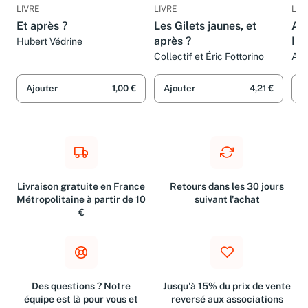
LIVRE
LIVRE
LIV
Et après ?
Les Gilets jaunes, et
Apr
après ?
Int
Hubert Védrine
fac
Collectif et Éric Fottorino
Ant
Ajouter
1,00 €
Ajouter
4,21 €
A
Livraison gratuite en France
Retours dans les 30 jours
Métropolitaine à partir de 10
suivant l'achat
€
Des questions ? Notre
Jusqu'à 15% du prix de vente