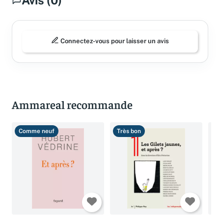
Avis (0)
Connectez-vous pour laisser un avis
Ammareal recommande
Comme neuf
Très bon
T